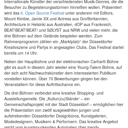
internationale Künstler der verschiedensten Musik-Genres, die die
Besucher zu Begeisterungsstürmen hinreißen wollen. Präsentiert
wird das
6. Open Source Festival
unter anderem mit Editors,
Mount Kimbie, Jamie XX und Actress aus Großbritannien,
Architecture in Helsinki aus Australien, dOP aus Frankreich,
BEAT!BEAT!BEAT! und SØLYST aus NRW und vielen mehr, die
drei Bühnen auf dem Gelände bespielen werden. Zum
Rahmenprogramm zählen ein „Marktplatz“ der Düsseldorfer
Kreativszene und Partys in angesagten Clubs. Das Festival startet
bereits um 14 Uhr.
Neben der Hauptbühne und der elektronischen Carhartt-Bühne
gibt es auch in diesem Jahr wieder eine Young-Talent-Bühne, auf
der sich acht Nachwuchskünstler dem interessierten Publikum
vorstellen können. Über 70 Bewerbungen gingen bei den
Veranstaltern für diese Auftrittschance ein.
Die drei Bühnen verbindet eine kreative Shopping- und
Ausstellungsmeile. Die „Kultur(zu)Stände“ – ein
Gemeinschaftsprojekt mit der Stadt Düsseldorf – ermöglichen hier
die Präsentation von zwölf ausgewählten jungen und
aufstrebenden Düsseldorfer Designbüros, Kunstgalerien,
Modedesignern, Musikern & Performern. Das kreative Angebot
reicht vom kunstspuckenden Automaten über trendy