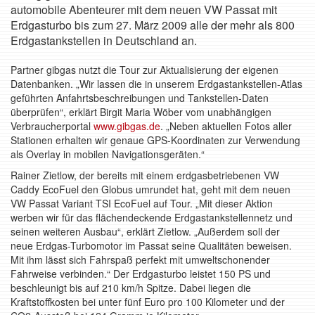
automobile Abenteurer mit dem neuen VW Passat mit
Erdgasturbo bis zum 27. März 2009 alle der mehr als 800
Erdgastankstellen in Deutschland an.
Partner gibgas nutzt die Tour zur Aktualisierung der eigenen
Datenbanken. „Wir lassen die in unserem Erdgastankstellen-Atlas
geführten Anfahrtsbeschreibungen und Tankstellen-Daten
überprüfen“, erklärt Birgit Maria Wöber vom unabhängigen
Verbraucherportal
www.gibgas.de
. „Neben aktuellen Fotos aller
Stationen erhalten wir genaue GPS-Koordinaten zur Verwendung
als Overlay in mobilen Navigationsgeräten.“
Rainer Zietlow, der bereits mit einem erdgasbetriebenen VW
Caddy EcoFuel den Globus umrundet hat, geht mit dem neuen
VW Passat Variant TSI EcoFuel auf Tour. „Mit dieser Aktion
werben wir für das flächendeckende Erdgastankstellennetz und
seinen weiteren Ausbau“, erklärt Zietlow. „Außerdem soll der
neue Erdgas-Turbomotor im Passat seine Qualitäten beweisen.
Mit ihm lässt sich Fahrspaß perfekt mit umweltschonender
Fahrweise verbinden.“ Der Erdgasturbo leistet 150 PS und
beschleunigt bis auf 210 km/h Spitze. Dabei liegen die
Kraftstoffkosten bei unter fünf Euro pro 100 Kilometer und der