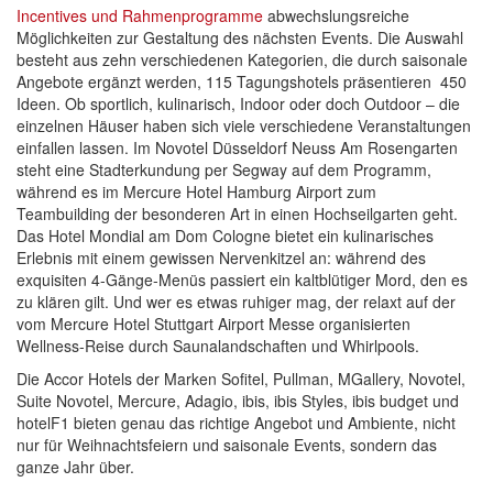
Incentives und Rahmenprogramme
abwechslungsreiche
Möglichkeiten zur Gestaltung des nächsten Events. Die Auswahl
besteht aus zehn verschiedenen Kategorien, die durch saisonale
Angebote ergänzt werden, 115 Tagungshotels präsentieren 450
Ideen. Ob sportlich, kulinarisch, Indoor oder doch Outdoor – die
einzelnen Häuser haben sich viele verschiedene Veranstaltungen
einfallen lassen. Im Novotel Düsseldorf Neuss Am Rosengarten
steht eine Stadterkundung per Segway auf dem Programm,
während es im Mercure Hotel Hamburg Airport zum
Teambuilding der besonderen Art in einen Hochseilgarten geht.
Das Hotel Mondial am Dom Cologne bietet ein kulinarisches
Erlebnis mit einem gewissen Nervenkitzel an: während des
exquisiten 4-Gänge-Menüs passiert ein kaltblütiger Mord, den es
zu klären gilt. Und wer es etwas ruhiger mag, der relaxt auf der
vom Mercure Hotel Stuttgart Airport Messe organisierten
Wellness-Reise durch Saunalandschaften und Whirlpools.
Die Accor Hotels der Marken Sofitel, Pullman, MGallery, Novotel,
Suite Novotel, Mercure, Adagio, ibis, ibis Styles, ibis budget und
hotelF1 bieten genau das richtige Angebot und Ambiente, nicht
nur für Weihnachtsfeiern und saisonale Events, sondern das
ganze Jahr über.