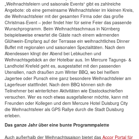
„Weihnachtsfeiern und saisonale Events“ gibt es zahlreiche
Angebote: ob eine gemeinsame Weihnachtsfeier im kleinen Kreis,
die Weihnachtsfeier mit der gesamten Firma oder das große
Christmas-Event – jeder findet hier für seine Feier das passende
Wunschprogramm. Beim Weihnachtsschmaus in Nürnberg
beispielsweise erwartet die Gäste nach einem wärmenden
Glühwein-Empfang auf der Terrasse ein weihnachtliches Dinner
Buffet mit regionalen und saisonalen Spezialitäten. Nach dem
Abendessen klingt der Abend bei Lebkuchen und
Weihnachtsgebäck an der Hotelbar aus. Im Mercure Tagungs- &
Landhotel Krefeld geht es, ausgestattet mit den passenden
Utensilien, nach draußen zum Winter BBQ, wo bei heißem
Jagertee oder Punsch eine ganz besondere Weihnachtsfeier am
Lagerfeuer stattfindet. Nach dem BBQ können sich die
Teilnehmer bei winterlichen Aktivitäten wie Eisstockschießen
versuchen. Wer es noch etwas ausgefallener möchte, kann mit
Freunden oder Kollegen und dem Mercure Hotel Duisburg City
die Weihnachtsfeier als GPS Rallye durch die Stadt Duisburg
erleben.
Das ganze Jahr über eine bunte Programmpalette
Auch außerhalb der Weihnachtssaison bietet das
Accor Portal für