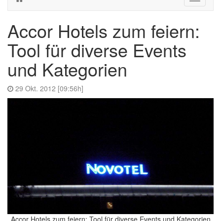
navigati
Accor Hotels zum feiern:
Tool für diverse Events
und Kategorien
29 Okt. 2012 [09:56h]
Accor Hotels zum feiern: Tool für diverse Events und Kategorien