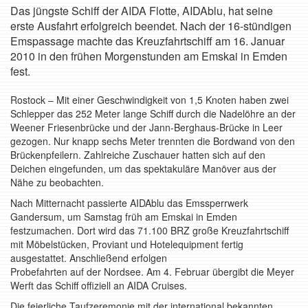
Das jüngste Schiff der AIDA Flotte, AIDAblu, hat seine
erste Ausfahrt erfolgreich beendet. Nach der 16-stündigen
Emspassage machte das Kreuzfahrtschiff am 16. Januar
2010 in den frühen Morgenstunden am Emskai in Emden
fest.
Rostock – Mit einer Geschwindigkeit von 1,5 Knoten haben zwei
Schlepper das 252 Meter lange Schiff durch die Nadelöhre an der
Weener Friesenbrücke und der Jann-Berghaus-Brücke in Leer
gezogen. Nur knapp sechs Meter trennten die Bordwand von den
Brückenpfeilern. Zahlreiche Zuschauer hatten sich auf den
Deichen eingefunden, um das spektakuläre Manöver aus der
Nähe zu beobachten.
Nach Mitternacht passierte AIDAblu das Emssperrwerk
Gandersum, um Samstag früh am Emskai in Emden
festzumachen. Dort wird das 71.100 BRZ große Kreuzfahrtschiff
mit Möbelstücken, Proviant und Hotelequipment fertig
ausgestattet. Anschließend erfolgen
Probefahrten auf der Nordsee. Am 4. Februar übergibt die Meyer
Werft das Schiff offiziell an AIDA Cruises.
Die feierliche Taufzeremonie mit der international bekannten