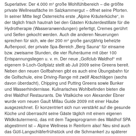
Superlative: Der 4.000 m² große Wohlfühlbereich – die größte
private Wellnessfläche im Salzkammergut – öffnet seine Pforten.
In seiner Mitte liegt Österreichs erste „Alpine Kräuterküche“, in
der täglich frisch hautnah bei den Gästen Kräuterdestillate für die
Hydrotherapie (Wasseranwendungen) gefertigt, Cremes gerührt
und Seifen gekocht werden. Auch die anderen Neuerungen
sprechen für sich, wie der 200 m² große ganzjährig beheizte
Außenpool, der private Spa-Bereich „Berg Sauna“ für einsame
bzw. zweisame Stunden, die vier Ruheräume mit über 100
Entspannungsliegen u. v. m. Der neue „Golfclub Waldhof“ mit
eigenem 9-Loch-Golfplatz stellt ab Juli 2009 seine Greens bereit.
Neben den neuen Golfbahnen gibt es auch eine Übungsbahn für
die Golfschule, eine Driving-Range mit zwölf Abschlägen (sechs
davon überdacht), Chipping und Putting Greens sowie Bunker
und Wasserhindernisse. Kulinarisches Wohlbefinden bieten die
drei Waldhof Restaurants. Die Vitalküche von Alexander Ebner
wurde vom neuen Gault Millau Guide 2009 mit einer Haube
ausgezeichnet. Er konzentriert sich nun verstärkt auf die gesunde
Küche und überrascht seine Gäste täglich mit einem eigenen
Wildkräutermenü, das mit dem Tagesprogramm des Waldhof SPA
abgestimmt ist – Alpine Wellness in Reinform also! Neu sind auch
das Gütl-Langschläferfrühstück und die Schmankerl zu späterer