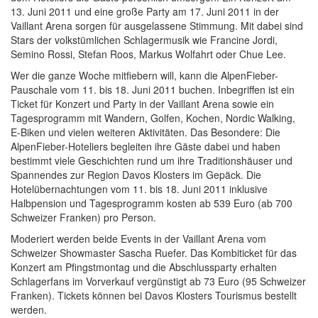
13. Juni 2011 und eine große Party am 17. Juni 2011 in der
Vaillant Arena sorgen für ausgelassene Stimmung. Mit dabei sind
Stars der volkstümlichen Schlagermusik wie Francine Jordi,
Semino Rossi, Stefan Roos, Markus Wolfahrt oder Chue Lee.
Wer die ganze Woche mitfiebern will, kann die AlpenFieber-
Pauschale vom 11. bis 18. Juni 2011 buchen. Inbegriffen ist ein
Ticket für Konzert und Party in der Vaillant Arena sowie ein
Tagesprogramm mit Wandern, Golfen, Kochen, Nordic Walking,
E-Biken und vielen weiteren Aktivitäten. Das Besondere: Die
AlpenFieber-Hoteliers begleiten ihre Gäste dabei und haben
bestimmt viele Geschichten rund um ihre Traditionshäuser und
Spannendes zur Region Davos Klosters im Gepäck. Die
Hotelübernachtungen vom 11. bis 18. Juni 2011 inklusive
Halbpension und Tagesprogramm kosten ab 539 Euro (ab 700
Schweizer Franken) pro Person.
Moderiert werden beide Events in der Vaillant Arena vom
Schweizer Showmaster Sascha Ruefer. Das Kombiticket für das
Konzert am Pfingstmontag und die Abschlussparty erhalten
Schlagerfans im Vorverkauf vergünstigt ab 73 Euro (95 Schweizer
Franken). Tickets können bei Davos Klosters Tourismus bestellt
werden.