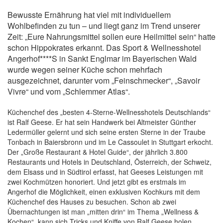
Bewusste Ernährung hat viel mit individuellem
Wohlbefinden zu tun – und liegt ganz im Trend unserer
Zeit: „Eure Nahrungsmittel sollen eure Heilmittel sein“ hatte
schon Hippokrates erkannt. Das Sport & Wellnesshotel
Angerhof****S in Sankt Englmar im Bayerischen Wald
wurde wegen seiner Küche schon mehrfach
ausgezeichnet, darunter vom „Feinschmecker“, „Savoir
Vivre“ und vom „Schlemmer Atlas“.
Küchenchef des „besten 4-Sterne-Wellnesshotels Deutschlands“
ist Ralf Geese. Er hat sein Handwerk bei Altmeister Günther
Ledermüller gelernt und sich seine ersten Sterne in der Traube
Tonbach in Baiersbronn und im Le Cassoulet in Stuttgart erkocht.
Der „Große Restaurant & Hotel Guide“, der jährlich 3.800
Restaurants und Hotels in Deutschland, Österreich, der Schweiz,
dem Elsass und in Südtirol erfasst, hat Geeses Leistungen mit
zwei Kochmützen honoriert. Und jetzt gibt es erstmals im
Angerhof die Möglichkeit, einen exklusiven Kochkurs mit dem
Küchenchef des Hauses zu besuchen. Schon ab zwei
Übernachtungen ist man „mitten drin“ im Thema „Wellness &
Kochen“, kann sich Tricks und Kniffe von Ralf Geese holen,