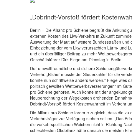
„Dobrindt-Vorstoß fördert Kostenwah
Berlin – Die Allianz pro Schiene begrüßt die Ankündi
externen Kosten des Lkw-Verkehrs in Zukunft zuminde
Ausweitung der Maut auf weitere Bundesstraßen und d
Einbeziehung der vom Lkw verursachten Lärm- und Luft
und ein überfälliger Beitrag zu mehr Wettbewerbsgerec
Geschäftsführer Dirk Flege am Dienstag in Berlin.
Der umweltfreundliche und sichere Schienengüterverk
Verkehr. „Bisher musste der Steuerzahler für die ver
könnte nun schrittweise anders werden.“ Flege wies d
politisch gewollten Wettbewerbsverzerrungen“ im Güte
pro Schiene gehören. Auch könne mit der angekündigt
Neuberechnung der Wegekosten drohenden Einnahmeau
Dobrindt-Vorstoß fördert Kostenwahrheit im Verkehr und 
Die Allianz pro Schiene forderte zugleich, dass die z
Verkehrsträger zur Verfügung stehen sollten. „Das Prinzi
die verkehrspolitischen Weichen nicht in Richtung Nach
schlechtesten Ökobilanz hätte danach die meisten Ei