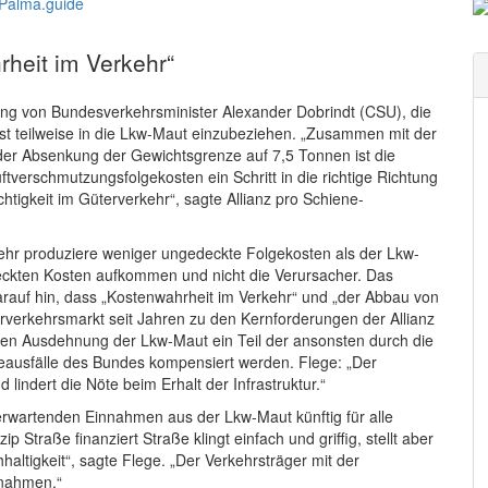
rheit im Verkehr“
gung von Bundesverkehrsminister Alexander Dobrindt (CSU), die
st teilweise in die Lkw-Maut einzubeziehen. „Zusammen mit der
er Absenkung der Gewichtsgrenze auf 7,5 Tonnen ist die
verschmutzungsfolgekosten ein Schritt in die richtige Richtung
htigkeit im Güterverkehr“, sagte Allianz pro Schiene-
ehr produziere weniger ungedeckte Folgekosten als der Lkw-
steckten Kosten aufkommen und nicht die Verursacher. Das
arauf hin, dass „Kostenwahrheit im Verkehr“ und „der Abbau von
rverkehrsmarkt seit Jahren zu den Kernforderungen der Allianz
en Ausdehnung der Lkw-Maut ein Teil der ansonsten durch die
sfälle des Bundes kompensiert werden. Flege: „Der
lindert die Nöte beim Erhalt der Infrastruktur.“
u erwartenden Einnahmen aus der Lkw-Maut künftig für alle
p Straße finanziert Straße klingt einfach und griffig, stellt aber
haltigkeit“, sagte Flege. „Der Verkehrsträger mit der
nnahmen.“