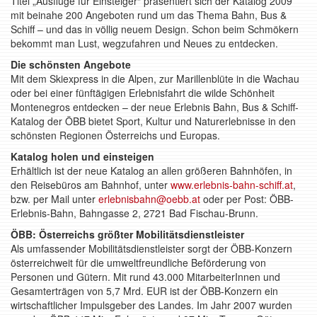
Titel „Ausflüge für Einsteiger“ präsentiert sich der Katalog 2009
mit beinahe 200 Angeboten rund um das Thema Bahn, Bus &
Schiff – und das in völlig neuem Design. Schon beim Schmökern
bekommt man Lust, wegzufahren und Neues zu entdecken.
Die schönsten Angebote
Mit dem Skiexpress in die Alpen, zur Marillenblüte in die Wachau
oder bei einer fünftägigen Erlebnisfahrt die wilde Schönheit
Montenegros entdecken – der neue Erlebnis Bahn, Bus & Schiff-
Katalog der ÖBB bietet Sport, Kultur und Naturerlebnisse in den
schönsten Regionen Österreichs und Europas.
Katalog holen und einsteigen
Erhältlich ist der neue Katalog an allen größeren Bahnhöfen, in
den Reisebüros am Bahnhof, unter
www.erlebnis-bahn-schiff.at
,
bzw. per Mail unter
erlebnisbahn@oebb.at
oder per Post: ÖBB-
Erlebnis-Bahn, Bahngasse 2, 2721 Bad Fischau-Brunn.
ÖBB: Österreichs größter Mobilitätsdienstleister
Als umfassender Mobilitätsdienstleister sorgt der ÖBB-Konzern
österreichweit für die umweltfreundliche Beförderung von
Personen und Gütern. Mit rund 43.000 MitarbeiterInnen und
Gesamterträgen von 5,7 Mrd. EUR ist der ÖBB-Konzern ein
wirtschaftlicher Impulsgeber des Landes. Im Jahr 2007 wurden