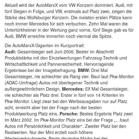
Aktuell wird der AutoMarxX vom VW-Konzern dominiert. Audi, mit
fünf Siegen in Folge, und VW, erstmals auf Platz zwei, zeigen die
Stärke des Wolfsburger Konzern. Die meisten ersten Plätze kann
noch immer Mercedes für sich verbuchen. Zehn Mal waren die
Untertürkheimer in der Wertung ganz vorne, fünf Siege gab es für
Audi, BMW erreichte immerhin noch viermal die Spitze.
Die AutoMarxX-Giganten im Kurzportrait:
Audi:
Gesamtsieger seit Juni 2006. Bester im Abschnitt
Produktstärke mit den Einzelwertungen Fahrzeug-Technik und
Wirtschaftlichkeit und Pannensicherheit. Hervorragende
Ergebnisse bei der Imagebefragung.
BMW:
Drei Mal
Gesamtsieger, nie schlechter als Rang vier. Baut laut Pkw-Monitor
(ADAC-Umfrage) Autos mit überlegener Technik und
außergewöhnlichem Design.
Mercedes:
Elf Mal Gesamtsieger,
nie schlechter als Platz drei. Erster in fünf von 14 Kriterien im
Pkw-Monitor. Liegt zwar bei den Werbeausgaben nur auf Platz
acht, erreicht aber bei der Frage nach der besten
Produktwerbung Platz eins.
Porsche:
Bestes Ergebnis Platz zwei
im März 2002. Im Pkw-Monitor Platz eins bei der Frage „…baut
Autos mit Persönlichkeit und Charakter“. Zweiter Platz bei den
Restwerten. Nur der Mini erzielt noch höhere
Wiederverkaufswerte. Beste deutsche Marke bei der