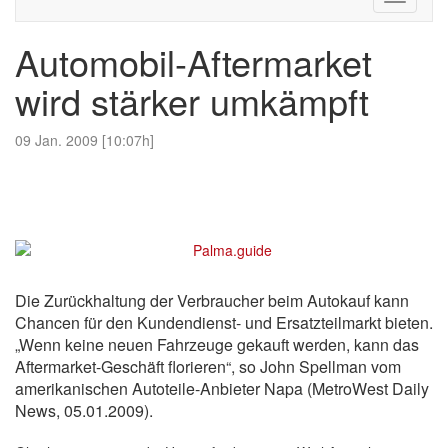
navigati
Automobil-Aftermarket
wird stärker umkämpft
09 Jan. 2009 [10:07h]
Die Zurückhaltung der Verbraucher beim Autokauf kann
Chancen für den Kundendienst- und Ersatzteilmarkt bieten.
„Wenn keine neuen Fahrzeuge gekauft werden, kann das
Aftermarket-Geschäft florieren“, so John Spellman vom
amerikanischen Autoteile-Anbieter Napa (MetroWest Daily
News, 05.01.2009).