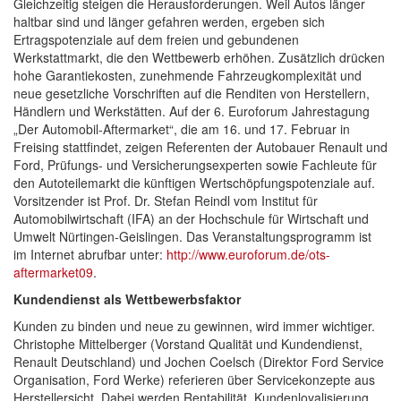
Gleichzeitig steigen die Herausforderungen. Weil Autos länger
haltbar sind und länger gefahren werden, ergeben sich
Ertragspotenziale auf dem freien und gebundenen
Werkstattmarkt, die den Wettbewerb erhöhen. Zusätzlich drücken
hohe Garantiekosten, zunehmende Fahrzeugkomplexität und
neue gesetzliche Vorschriften auf die Renditen von Herstellern,
Händlern und Werkstätten. Auf der 6. Euroforum Jahrestagung
„Der Automobil-Aftermarket“, die am 16. und 17. Februar in
Freising stattfindet, zeigen Referenten der Autobauer Renault und
Ford, Prüfungs- und Versicherungsexperten sowie Fachleute für
den Autoteilemarkt die künftigen Wertschöpfungspotenziale auf.
Vorsitzender ist Prof. Dr. Stefan Reindl vom Institut für
Automobilwirtschaft (IFA) an der Hochschule für Wirtschaft und
Umwelt Nürtingen-Geislingen. Das Veranstaltungsprogramm ist
im Internet abrufbar unter:
http://www.euroforum.de/ots-
aftermarket09
.
Kundendienst als Wettbewerbsfaktor
Kunden zu binden und neue zu gewinnen, wird immer wichtiger.
Christophe Mittelberger (Vorstand Qualität und Kundendienst,
Renault Deutschland) und Jochen Coelsch (Direktor Ford Service
Organisation, Ford Werke) referieren über Servicekonzepte aus
Herstellersicht. Dabei werden Rentabilität, Kundenloyalisierung