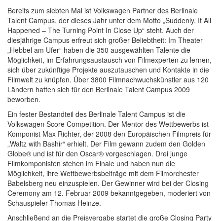
Bereits zum siebten Mal ist Volkswagen Partner des Berlinale
Talent Campus, der dieses Jahr unter dem Motto „Suddenly, It All
Happened – The Turning Point In Close Up“ steht. Auch der
diesjährige Campus erfreut sich großer Beliebtheit: Im Theater
„Hebbel am Ufer“ haben die 350 ausgewählten Talente die
Möglichkeit, im Erfahrungsaustausch von Filmexperten zu lernen,
sich über zukünftige Projekte auszutauschen und Kontakte in die
Filmwelt zu knüpfen. Über 3800 Filmnachwuchskünstler aus 120
Ländern hatten sich für den Berlinale Talent Campus 2009
beworben.
Ein fester Bestandteil des Berlinale Talent Campus ist die
Volkswagen Score Competition. Der Mentor des Wettbewerbs ist
Komponist Max Richter, der 2008 den Europäischen Filmpreis für
„Waltz with Bashir“ erhielt. Der Film gewann zudem den Golden
Globe® und ist für den Oscar® vorgeschlagen. Drei junge
Filmkomponisten stehen im Finale und haben nun die
Möglichkeit, ihre Wettbewerbsbeiträge mit dem Filmorchester
Babelsberg neu einzuspielen. Der Gewinner wird bei der Closing
Ceremony am 12. Februar 2009 bekanntgegeben, moderiert von
Schauspieler Thomas Heinze.
Anschließend an die Preisvergabe startet die große Closing Party