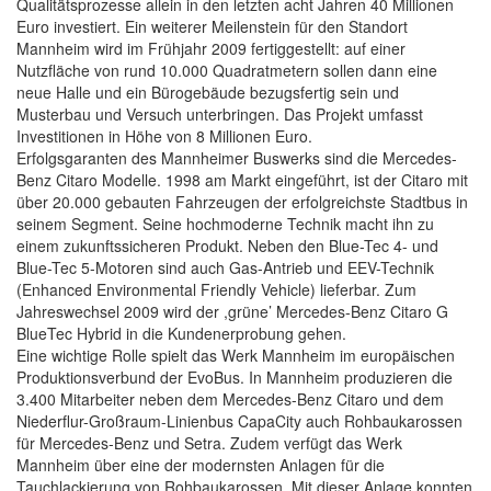
Qualitätsprozesse allein in den letzten acht Jahren 40 Millionen
Euro investiert. Ein weiterer Meilenstein für den Standort
Mannheim wird im Frühjahr 2009 fertiggestellt: auf einer
Nutzfläche von rund 10.000 Quadratmetern sollen dann eine
neue Halle und ein Bürogebäude bezugsfertig sein und
Musterbau und Versuch unterbringen. Das Projekt umfasst
Investitionen in Höhe von 8 Millionen Euro.
Erfolgsgaranten des Mannheimer Buswerks sind die Mercedes-
Benz Citaro Modelle. 1998 am Markt eingeführt, ist der Citaro mit
über 20.000 gebauten Fahrzeugen der erfolgreichste Stadtbus in
seinem Segment. Seine hochmoderne Technik macht ihn zu
einem zukunftssicheren Produkt. Neben den Blue-Tec 4- und
Blue-Tec 5-Motoren sind auch Gas-Antrieb und EEV-Technik
(Enhanced Environmental Friendly Vehicle) lieferbar. Zum
Jahreswechsel 2009 wird der ,grüne’ Mercedes-Benz Citaro G
BlueTec Hybrid in die Kundenerprobung gehen.
Eine wichtige Rolle spielt das Werk Mannheim im europäischen
Produktionsverbund der EvoBus. In Mannheim produzieren die
3.400 Mitarbeiter neben dem Mercedes-Benz Citaro und dem
Niederflur-Großraum-Linienbus CapaCity auch Rohbaukarossen
für Mercedes-Benz und Setra. Zudem verfügt das Werk
Mannheim über eine der modernsten Anlagen für die
Tauchlackierung von Rohbaukarossen. Mit dieser Anlage konnten