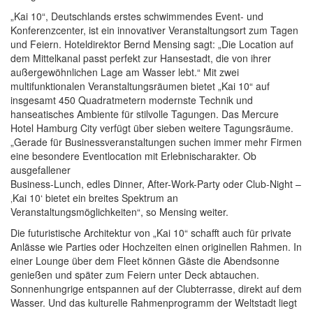
„Kai 10“, Deutschlands erstes schwimmendes Event- und
Konferenzcenter, ist ein innovativer Veranstaltungsort zum Tagen
und Feiern. Hoteldirektor Bernd Mensing sagt: „Die Location auf
dem Mittelkanal passt perfekt zur Hansestadt, die von ihrer
außergewöhnlichen Lage am Wasser lebt.“ Mit zwei
multifunktionalen Veranstaltungsräumen bietet „Kai 10“ auf
insgesamt 450 Quadratmetern modernste Technik und
hanseatisches Ambiente für stilvolle Tagungen. Das Mercure
Hotel Hamburg City verfügt über sieben weitere Tagungsräume.
„Gerade für Businessveranstaltungen suchen immer mehr Firmen
eine besondere Eventlocation mit Erlebnischarakter. Ob
ausgefallener
Business-Lunch, edles Dinner, After-Work-Party oder Club-Night –
‚Kai 10‘ bietet ein breites Spektrum an
Veranstaltungsmöglichkeiten“, so Mensing weiter.
Die futuristische Architektur von „Kai 10“ schafft auch für private
Anlässe wie Parties oder Hochzeiten einen originellen Rahmen. In
einer Lounge über dem Fleet können Gäste die Abendsonne
genießen und später zum Feiern unter Deck abtauchen.
Sonnenhungrige entspannen auf der Clubterrasse, direkt auf dem
Wasser. Und das kulturelle Rahmenprogramm der Weltstadt liegt