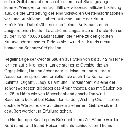
seiner Geliebten auf der schottischen Insel Staffa gelangen
konnte. Weniger romantisch fällt die wissenschaftliche Erklärung
aus, die die Entstehung der eindrucksvollen Gesteinsformationen
vor rund 60 Millionen Jahren auf eine Laune der Natur
zurückführt. Dabei kühlten die bei einem Vulkanausbruch
ausgetretenen heißen Lavaströme langsam ab und erstarrten so
zu den rund 40.000 Basaltsäulen, die heute zu den größten
Naturwundern unserer Erde zählen – und zu Irlands meist
besuchten Sehenswürdigkeiten.
Regelmäßige senkrechte Säulen aus Stein von bis zu 12 m Höhe
formen auf 5 Kilometern Länge steinerne Gebilde, die an
Orgelpfeifen, Damenfächer oder Hufeisen erinnern. Ihrem
Aussehen entsprechend erhielten sie auch ihre Namen wie
„Giant’s Organ“, „Lady´s Fan“ und „Horseshoe“. Als eine der
sehenswertesten gilt dabei das Amphitheater, das mit Säulen bis
zu 25 m Höhe wie von Menschenhand geschaffen wirkt.
Besonders beliebt bei Reisenden ist der „Wishing Chair“: sollen
doch die Wünsche, die auf diesem steinernen Gebilde sitzend
geäußert werden, in Erfüllung gehen.
Im Nordeuropa-Katalog des Reiseanbieters ZeitRäume werden
Nordirland- und Irland-Reisen mit unterschiedlichen Themen-