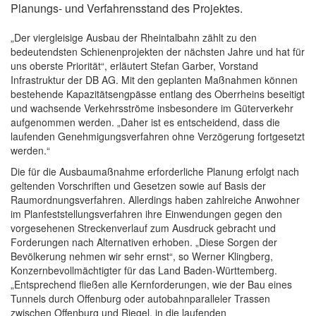
Planungs- und Verfahrensstand des Projektes.
„Der viergleisige Ausbau der Rheintalbahn zählt zu den
bedeutendsten Schienenprojekten der nächsten Jahre und hat für
uns oberste Priorität“, erläutert Stefan Garber, Vorstand
Infrastruktur der DB AG. Mit den geplanten Maßnahmen können
bestehende Kapazitätsengpässe entlang des Oberrheins beseitigt
und wachsende Verkehrsströme insbesondere im Güterverkehr
aufgenommen werden. „Daher ist es entscheidend, dass die
laufenden Genehmigungsverfahren ohne Verzögerung fortgesetzt
werden.“
Die für die Ausbaumaßnahme erforderliche Planung erfolgt nach
geltenden Vorschriften und Gesetzen sowie auf Basis der
Raumordnungsverfahren. Allerdings haben zahlreiche Anwohner
im Planfeststellungsverfahren ihre Einwendungen gegen den
vorgesehenen Streckenverlauf zum Ausdruck gebracht und
Forderungen nach Alternativen erhoben. „Diese Sorgen der
Bevölkerung nehmen wir sehr ernst“, so Werner Klingberg,
Konzernbevollmächtigter für das Land Baden-Württemberg.
„Entsprechend fließen alle Kernforderungen, wie der Bau eines
Tunnels durch Offenburg oder autobahnparalleler Trassen
zwischen Offenburg und Riegel, in die laufenden