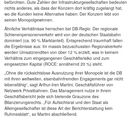
befürchten. Gute Zahlen der Infrastrukturgesellschaften bedeuten
nichts anderes, als dass der Konzern dort kräftig zugelangt hat,
wo die Kunden keine Alternative haben: Der Konzern lebt von
seinen Monopolgewinnen.
Ähnliche Verhältnisse herrschen bei DB-Regio: Der regionale
Schienenpersonenverkehr wird von der deutschen Staatsbahn
dominiert (ca. 90 % Marktanteil). Entsprechend traumhaft fallen
die Ergebnisse aus: Im massiv bezuschussten Regionalverkehr
werden Umsatzrenditen von über 12 % erzielt, was in keinem
Verhältnis zum eingegangenen Geschäftsrisiko und zum
eingesetzten Kapital (ROCE: annähernd 20 %) steht.
„Ohne die rücksichtslose Ausnutzung ihrer Monopole ist die DB
mit ihren weltweiten, eisenbahnfremden Engagements gar nicht
lebensfähig“, sagt Arthur-Iren Martini, Geschäftsführer von
Netzwerk Privatbahnen. Das Management nutze in ihrem
Geschäftsbericht jede sich bietende Grauzone des
Bilanzierungsrechts. „Für Aufsichtsrat und den Staat als
Alleingesellschafter ist diese Art der Berichterstattung kein
Ruhmesblatt“, so Martini abschließend.