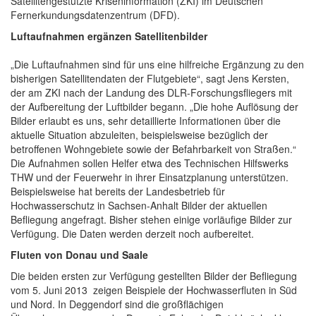
Satellitengestützte Kriseninformation (ZKI) im Deutschen
Fernerkundungsdatenzentrum (DFD).
Luftaufnahmen ergänzen Satellitenbilder
„Die Luftaufnahmen sind für uns eine hilfreiche Ergänzung zu den
bisherigen Satellitendaten der Flutgebiete“, sagt Jens Kersten,
der am ZKI nach der Landung des DLR-Forschungsfliegers mit
der Aufbereitung der Luftbilder begann. „Die hohe Auflösung der
Bilder erlaubt es uns, sehr detaillierte Informationen über die
aktuelle Situation abzuleiten, beispielsweise bezüglich der
betroffenen Wohngebiete sowie der Befahrbarkeit von Straßen.“
Die Aufnahmen sollen Helfer etwa des Technischen Hilfswerks
THW und der Feuerwehr in ihrer Einsatzplanung unterstützen.
Beispielsweise hat bereits der Landesbetrieb für
Hochwasserschutz in Sachsen-Anhalt Bilder der aktuellen
Befliegung angefragt. Bisher stehen einige vorläufige Bilder zur
Verfügung. Die Daten werden derzeit noch aufbereitet.
Fluten von Donau und Saale
Die beiden ersten zur Verfügung gestellten Bilder der Befliegung
vom 5. Juni 2013 zeigen Beispiele der Hochwasserfluten in Süd
und Nord. In Deggendorf sind die großflächigen