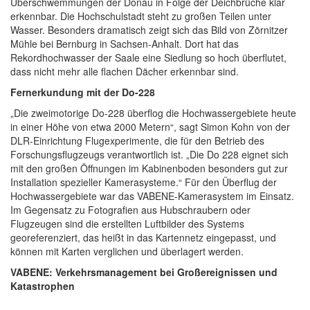
Überschwemmungen der Donau in Folge der Deichbrüche klar
erkennbar. Die Hochschulstadt steht zu großen Teilen unter
Wasser. Besonders dramatisch zeigt sich das Bild von Zörnitzer
Mühle bei Bernburg in Sachsen-Anhalt. Dort hat das
Rekordhochwasser der Saale eine Siedlung so hoch überflutet,
dass nicht mehr alle flachen Dächer erkennbar sind.
Fernerkundung mit der Do-228
„Die zweimotorige Do-228 überflog die Hochwassergebiete heute
in einer Höhe von etwa 2000 Metern“, sagt Simon Kohn von der
DLR-Einrichtung Flugexperimente, die für den Betrieb des
Forschungsflugzeugs verantwortlich ist. „Die Do 228 eignet sich
mit den großen Öffnungen im Kabinenboden besonders gut zur
Installation spezieller Kamerasysteme.“ Für den Überflug der
Hochwassergebiete war das VABENE-Kamerasystem im Einsatz.
Im Gegensatz zu Fotografien aus Hubschraubern oder
Flugzeugen sind die erstellten Luftbilder des Systems
georeferenziert, das heißt in das Kartennetz eingepasst, und
können mit Karten verglichen und überlagert werden.
VABENE: Verkehrsmanagement bei Großereignissen und
Katastrophen