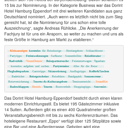
15 bis zur Nominierung. In der Kategorie Business war das Dorint
Hotel Hamburg Eppendorf mit drei weiteren Kandidaten aus ganz
Deutschland nominiert. „Auch wenn es letztlich nicht bis zum Sieg
gereicht hat, ist die Nominierung für uns schon eine tolle
Auszeichnung“, sagte Andreas Rühlicke. „Die Anerkennung der
Fachjury ist für uns ein Ansporn, so weiter zu machen und uns als
feste Größe in Hamburg am Markt zu etablieren.“
:::
Kleinanzeigen
::
kostenlos
::für::Reiselustige::::::Hotelangebote::::Schlauchboote:::
:::Partytipps:::::
Ferienwohnungen
:::Surfkurse::::Sonnenbrillen::::
Reiseliteratur
:::::
::
Radverleih
::::
VisumDienste
:::::
Reisepartnersuche
::::Ferienmietwagen:::Tapasbars:
::::kostenlos::aufgeben::und::suchen:::::
Partytermine
:::::Alles::für::die::Reise::::::::
Flughafenparken
:
:::Gastrotipps:::
Skiausrüstung
::::Ausflugstipps::::
Koffer&Taschen
:::::Badetücher::::::
Reisegutscheine
::::Reisebüros::::Handgepäck:::
Sonnencreme
:::
:Reiseversicherung:::::
Touren::&::Kulturangebote
::::::Tennisunterricht::::::
Strandflirt
:
::
:
Badeschlappen
::::
Hostels
:::
Touren
::::Bootsverleih::::Shoppingtipps::::
Souvenirs
::
Das Dorint Hotel Hamburg-Eppendorf besticht durch einen klaren
modernen Einrichtungsstil. Es bietet 195 Gästezimmer inklusive
14 Suiten. Außerdem gibt es einen 400 Quadratmeter großen
Veranstaltungsbereich mit bis zu sechs Konferenzräumen. Das
hoteleigene Restaurant „Eppo“ verfügt über 125 Sitzplätze sowie
eine Bar und eine Außenterrasse. Geboten wird eine