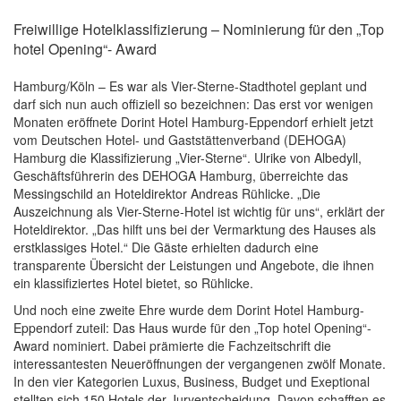
Freiwillige Hotelklassifizierung – Nominierung für den „Top
hotel Opening“- Award
Hamburg/Köln – Es war als Vier-Sterne-Stadthotel geplant und
darf sich nun auch offiziell so bezeichnen: Das erst vor wenigen
Monaten eröffnete Dorint Hotel Hamburg-Eppendorf erhielt jetzt
vom Deutschen Hotel- und Gaststättenverband (DEHOGA)
Hamburg die Klassifizierung „Vier-Sterne“. Ulrike von Albedyll,
Geschäftsführerin des DEHOGA Hamburg, überreichte das
Messingschild an Hoteldirektor Andreas Rühlicke. „Die
Auszeichnung als Vier-Sterne-Hotel ist wichtig für uns“, erklärt der
Hoteldirektor. „Das hilft uns bei der Vermarktung des Hauses als
erstklassiges Hotel.“ Die Gäste erhielten dadurch eine
transparente Übersicht der Leistungen und Angebote, die ihnen
ein klassifiziertes Hotel bietet, so Rühlicke.
Und noch eine zweite Ehre wurde dem Dorint Hotel Hamburg-
Eppendorf zuteil: Das Haus wurde für den „Top hotel Opening“-
Award nominiert. Dabei prämierte die Fachzeitschrift die
interessantesten Neueröffnungen der vergangenen zwölf Monate.
In den vier Kategorien Luxus, Business, Budget und Exeptional
stellten sich 150 Hotels der Juryentscheidung. Davon schafften es