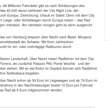
. 68 Millionen Fahrräder gibt es nach Schätzungen des
twa 40.000 davon befördert der City Night Line, der
rch Europa. Zielrichtung: Urlaub im Sattel. Denn mit dem City
im Liege- oder Schlafwagen durch Europa reisen – das Rad
ungen mitreisen. Am nächsten morgen geht es dann ausgeruht
sweise von Hamburg bequem über Nacht nach Basel. Morgens
ersitätsstadt der Schweiz. Mit ihren zahlreichen
unkt für ein- oder mehrtägige Radtouren durch
elbaren Landschaft. Über Nacht reisen Radfahrer mit dem City
lorenz, wo zunächst Palazzo Pitti, Ponte Vecchio und der
ber stehen. Mit so viel Kultur im Gepäck können sich Radfahrer
chöne Südtoskana begeben.
 über Nacht schon ab 59 Euro im Liegewagen und ab 79 Euro im
itnahme in den Nachtreisezügen kostet 10 Euro pro Fahrrad
 das Rad ab 9 Euro mitgenommen werden.