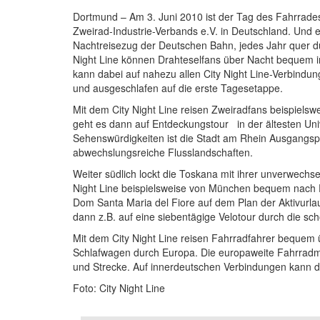
Dortmund – Am 3. Juni 2010 ist der Tag des Fahrrades
Zweirad-Industrie-Verbands e.V. in Deutschland. Und e
Nachtreisezug der Deutschen Bahn, jedes Jahr quer du
Night Line können Drahteselfans über Nacht bequem 
kann dabei auf nahezu allen City Night Line-Verbind
und ausgeschlafen auf die erste Tagesetappe.
Mit dem City Night Line reisen Zweiradfans beispiel
geht es dann auf Entdeckungstour in der ältesten Univ
Sehenswürdigkeiten ist die Stadt am Rhein Ausgangsp
abwechslungsreiche Flusslandschaften.
Weiter südlich lockt die Toskana mit ihrer unverwechs
Night Line beispielsweise von München bequem nach F
Dom Santa Maria del Fiore auf dem Plan der Aktivurlau
dann z.B. auf eine siebentägige Velotour durch die s
Mit dem City Night Line reisen Fahrradfahrer bequem
Schlafwagen durch Europa. Die europaweite Fahrradm
und Strecke. Auf innerdeutschen Verbindungen kann
Foto: City Night Line