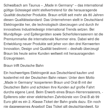
Schwalbach am Taunus – „Made in Germany“ – das international
gültige Gütesiegel steht stellvertretend für die herausragende
Qualität deutscher Produkte. Braun erfüllt seit mehr als 80 Jahren
diesen Qualitätsstandard: Das Unternehmen stellt in Deutschland
Elektrogeräte her, die technologisch überzeugen und durch ihr
innovatives Industriedesign international Trends setzen. Bei
Mundpflege- und Epiliergeräten sowie Scherfolienrasierern ist die
Premiummarke die internationale Nummer eins. Dabei wird die
Entwicklung neuer Produkte seit jeher von den drei Kernwerten
Innovation, Design und Qualität bestimmt – deshalb überzeugt
Braun bis heute seine Kunden weltweit mit herausragenden
Erzeugnissen.
Braun trifft Deutsche Bahn
Ein hochwertiges Elektrogerät aus Deutschland kaufen und
kostenfrei mit der Deutschen Bahn reisen: Unter dem Motto
„Made in Germany“ kooperieren Braun und Oral-B mit der
Deutschen Bahn und schicken ihre Kunden auf große Fahrt
durchs eigene Land. Beim Erwerb eines Braun-Herrenrasierers, -
Epilierers oder einer elektrischen Zahnbürste von Oral-B ab 99
Euro gibt es ein 2.-Klasse-Ticket der Bahn gratis dazu. Ein noch
nie dagewesenes Angebot! Das Ticket gilt deutschlandweit, für