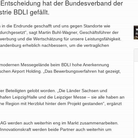
e Entscheidung hat der Bundesverband der
rie BDLI gefällt.
s in die Endrunde geschafft und uns gegen Standorte wie
durchgesetzt“, sagt Martin Buhl-Wagner, Geschäftsführer der
ewerbung und die Wertschätzung für unsere Leistungsfähigkeit.
andenburg erheblich nachbessern, um die vertraglichen
dem modernen Messegelände beim BDLI hohe Anerkennung
schen Airport Holding. „Das Bewerbungsverfahren hat gezeigt,
r Beteiligten gelobt worden.
„Die Länder Sachsen und
ghafen Leipzig/Halle und die Leipziger Messe – sie alle haben an
ine Region mit Herzblut hinter dem Projekt gestanden“, ergänzt
n AG werden auch weiterhin eng im Markt zusammenarbeiten.
r Innovationskraft werden beide Partner auch weiterhin um