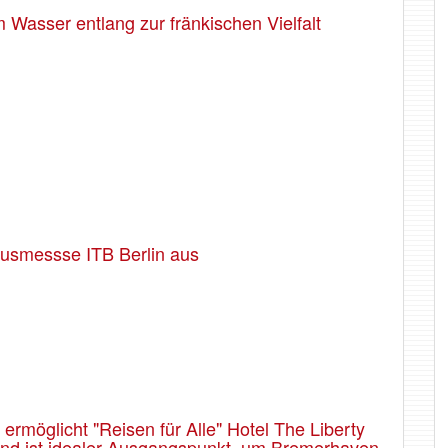
Wasser entlang zur fränkischen Vielfalt
usmessse ITB Berlin aus
rmöglicht "Reisen für Alle" Hotel The Liberty
 und ist idealer Ausgangspunkt, um Bremerhaven