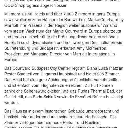
OOO Stroiprogress abgeschlossen.
Mit mehr als 40 Hotels und über 7.000 Zimmern in ganz Europa
sowie weiteren zehn Häusern im Bau wird die Marke Courtyard by
Marriott ihre Präsenz in der Region weiter ausbauen. “Wir sind
vom steten Wachstum der Marke Courtyard in Europa überzeugt
und freuen uns sehr über die Eröffnung dieser beiden schönen
Hotels in solch dynamischen und hochwertigen Destinationen wie
St. Petersburg und Budapest”, erläutert Amy McPherson,
President und Managing Director von Marriott International in
Europa.
Das Courtyard Budapest City Center liegt am Blaha Luiza Platz im
Pester Stadtteil von Ungarns Hauptstadt und bietet 235 Zimmer.
Das Hotel hat eine gute Anbindung an öffentliche Verkehrsmittel
und ist einfach vom Flughafen zu erreichen. Zu Fuß können
zahlreiche Sehenswürdigkeiten, wie das Rudas Thermal Bad, der
Gellért Hill, das Buda Schloß sowie die Erzsébet Brücke besichtigt
werden.
Das Haus ist in einem historischen Gebäude untergebracht und
besticht unter anderem durch seine restaurierte Fassade. Die
Zimmer verfügen über die neue Betten- und Badlinie,