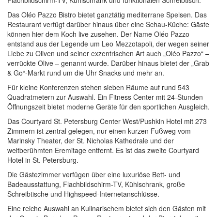
Flachbildschirm-TV, Kühlschrank und funktionalen Schreibtisch.
Das Oléo Pazzo Bistro bietet ganztätig mediterrane Speisen. Das
Restaurant verfügt darüber hinaus über eine Schau-Küche: Gäste
können hier dem Koch live zusehen. Der Name Oléo Pazzo
entstand aus der Legende um Leo Mezzotapoli, der wegen seiner
Liebe zu Oliven und seiner exzentrischen Art auch „Oléo Pazzo“ –
verrückte Olive – genannt wurde. Darüber hinaus bietet der „Grab
& Go“-Markt rund um die Uhr Snacks und mehr an.
Für kleine Konferenzen stehen sieben Räume auf rund 543
Quadratmetern zur Auswahl. Ein Fitness Center mit 24-Stunden
Öffnungszeit bietet moderne Geräte für den sportlichen Ausgleich.
Das Courtyard St. Petersburg Center West/Pushkin Hotel mit 273
Zimmern ist zentral gelegen, nur einen kurzen Fußweg vom
Marinsky Theater, der St. Nicholas Kathedrale und der
weltberühmten Eremitage entfernt. Es ist das zweite Courtyard
Hotel in St. Petersburg.
Die Gästezimmer verfügen über eine luxuriöse Bett- und
Badeausstattung, Flachbildschirm-TV, Kühlschrank, große
Schreibtische und Highspeed-Internetanschlüsse.
Eine reiche Auswahl an Kulinarischem bietet sich den Gästen mit