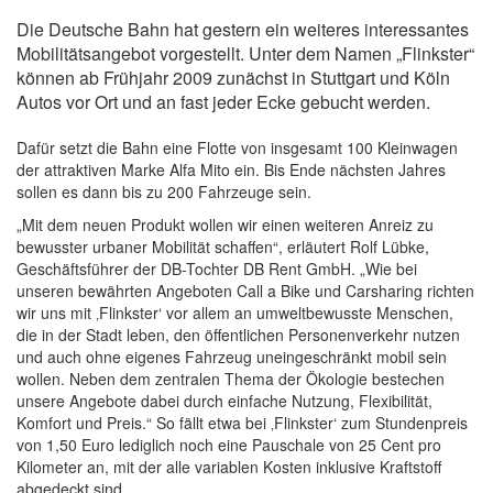
Die Deutsche Bahn hat gestern ein weiteres interessantes
Mobilitätsangebot vorgestellt. Unter dem Namen „Flinkster“
können ab Frühjahr 2009 zunächst in Stuttgart und Köln
Autos vor Ort und an fast jeder Ecke gebucht werden.
Dafür setzt die Bahn eine Flotte von insgesamt 100 Kleinwagen
der attraktiven Marke Alfa Mito ein. Bis Ende nächsten Jahres
sollen es dann bis zu 200 Fahrzeuge sein.
„Mit dem neuen Produkt wollen wir einen weiteren Anreiz zu
bewusster urbaner Mobilität schaffen“, erläutert Rolf Lübke,
Geschäftsführer der DB-Tochter DB Rent GmbH. „Wie bei
unseren bewährten Angeboten Call a Bike und Carsharing richten
wir uns mit ‚Flinkster‘ vor allem an umweltbewusste Menschen,
die in der Stadt leben, den öffentlichen Personenverkehr nutzen
und auch ohne eigenes Fahrzeug uneingeschränkt mobil sein
wollen. Neben dem zentralen Thema der Ökologie bestechen
unsere Angebote dabei durch einfache Nutzung, Flexibilität,
Komfort und Preis.“ So fällt etwa bei ‚Flinkster‘ zum Stundenpreis
von 1,50 Euro lediglich noch eine Pauschale von 25 Cent pro
Kilometer an, mit der alle variablen Kosten inklusive Kraftstoff
abgedeckt sind.