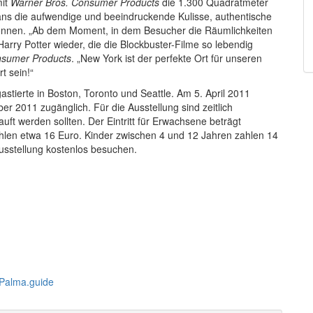
mit
Warner Bros. Consumer Products
die 1.300 Quadratmeter
ans die aufwendige und beeindruckende Kulisse, authentische
önnen. „Ab dem Moment, in dem Besucher die Räumlichkeiten
 Harry Potter wieder, die die Blockbuster-Filme so lebendig
nsumer Products
. „New York ist der perfekte Ort für unseren
t sein!“
astierte in Boston, Toronto und Seattle. Am 5. April 2011
ber 2011 zugänglich. Für die Ausstellung sind zeitlich
ft werden sollten. Der Eintritt für Erwachsene beträgt
len etwa 16 Euro. Kinder zwischen 4 und 12 Jahren zahlen 14
usstellung kostenlos besuchen.