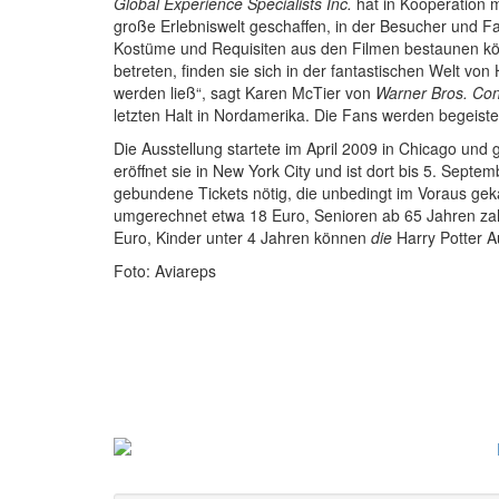
Global Experience Specialists Inc.
hat in Kooperation 
große Erlebniswelt geschaffen, in der Besucher und F
Kostüme und Requisiten aus den Filmen bestaunen k
betreten, finden sie sich in der fantastischen Welt von
werden ließ“, sagt Karen McTier von
Warner Bros. Co
letzten Halt in Nordamerika. Die Fans werden begeister
Die Ausstellung startete im April 2009 in Chicago und g
eröffnet sie in New York City und ist dort bis 5. Septem
gebundene Tickets nötig, die unbedingt im Voraus gekau
umgerechnet etwa 18 Euro, Senioren ab 65 Jahren zah
Euro, Kinder unter 4 Jahren können
die
Harry Potter A
Foto: Aviareps