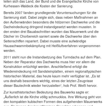
teilen sich das Land, der Bund und die Evangelische Kirche von
Kurhessen-Waldeck die Kosten der Sanierung.
Bereits 2007 fanden grundlegende Voruntersuchungen für die
Sanierung statt. Dabei zeigte sich, dass neben Maßnahmen an
den Außenwänden besonders die hölzernen Dachwerke und die
Dacheindeckung dringend instandgesetzt werden mussten. In
den ersten drei Bauabschnitten wurden das Mauerwerk und die
Dächer im Chorbereich saniert sowie die Dachwerke über den
Seitenschiffen repariert. Dabei musste eine aufwändige
Hausschwammbekämpfung mit Heißluftverfahren vorgenommen
werden.
2011 steht nun die Instandsetzung des Turmdachs auf dem Plan.
Neben der Reparatur des Dachwerks muss hier vor allem die
Konstruktion ertüchtigt werden. Anschließend erfolgt die
Wiedereindeckung mit Sandsteinplatten, einem regionaltypischen
historischen Material, das heute kaum mehr verfügbar ist. „Es ist
uns deshalb besonders wichtig, eines der letzten Zeugnisse
dieser Bautechnik wieder herzustellen“, hob Prof. Weiß hervor.
Zur kunsthistorischen Bedeutung des Bauwerks sagte er:
„Äußerlich ist die Kirche völlig schmucklos. Ihre Wirkung geht von
den kompakten kubischen Formen des aufgehenden Mauerwerks