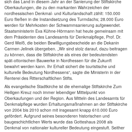
sich das Land in diesem Jahr an der Sanierung der Stiftskirche
Oberkaufungen, die zu den markanten
Wahrzeichen der
nordhessischen Denkmal- und Kulturlandschaft zählt
: 150.000
Euro fließen in die Instandsetzung des Turmdachs; 28.000 Euro
werden für Mehrkosten der Schwammsanierung aufgewendet.
Staatsministerin Eva Kühne-Hörmann hat heute gemeinsam mit
dem Präsidenten des Landesamts für Denkmalpflege, Prof. Dr.
Gerd Weiß, die beiden Bewilligungsbescheide an die Dekanin
Carmen Jelinek übergeben. „
Wir sind stolz darauf, dazu beitragen
zu können, dass die Stiftskirche als eines der bedeutendsten
spät-ottonischen Bauwerke in Nordhessen für die Zukunft
bewahrt werden kann. Ihr Erhalt sichert die touristische und
kulturelle Bedeutung Nordhessens“, sagte die Ministerin in der
Renterei des Ritterschaftlichen Stifts.
Als evangelische Stadtkirche ist die ehemalige Stiftskirche Zum
Heiligen Kreuz noch immer lebendiger Mittelpunkt von
Oberkaufungen und der Region. Aus Mitteln des Landesamts für
Denkmalpflege wurden Erhaltungsmaßnahmen an der Stiftskirche
von 2004 bis 2010 schon mit insgesamt knapp 610.000 Euro
gefördert. Aufgrund seines besonderen historischen und
baugeschichtlichen Werts wurde das Gotteshaus 2008 als
Denkmal von nationaler kultureller Bedeutung eingestuft. Seither