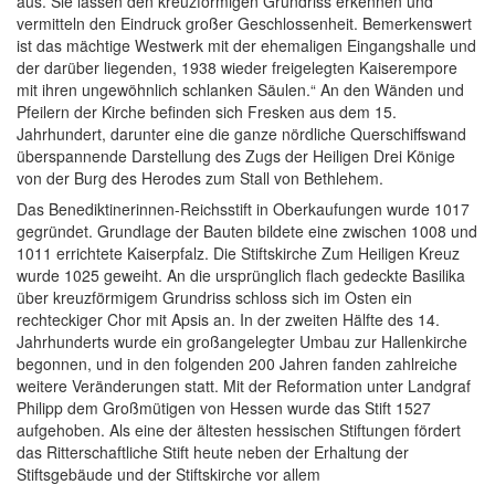
aus. Sie lassen den kreuzförmigen Grundriss erkennen und
vermitteln den Eindruck großer Geschlossenheit. Bemerkenswert
ist das mächtige Westwerk mit der ehemaligen Eingangshalle und
der darüber liegenden, 1938 wieder freigelegten Kaiserempore
mit ihren ungewöhnlich schlanken Säulen.“ An den Wänden und
Pfeilern der Kirche befinden sich Fresken aus dem 15.
Jahrhundert, darunter eine die ganze nördliche Querschiffswand
überspannende Darstellung des Zugs der Heiligen Drei Könige
von der Burg des Herodes zum Stall von Bethlehem.
Das Benediktinerinnen-Reichsstift in Oberkaufungen wurde 1017
gegründet. Grundlage der Bauten bildete eine zwischen 1008 und
1011 errichtete Kaiserpfalz. Die Stiftskirche Zum Heiligen Kreuz
wurde 1025 geweiht. An die ursprünglich flach gedeckte Basilika
über kreuzförmigem Grundriss schloss sich im Osten ein
rechteckiger Chor mit Apsis an. In der zweiten Hälfte des 14.
Jahrhunderts wurde ein großangelegter Umbau zur Hallenkirche
begonnen, und in den folgenden 200 Jahren fanden zahlreiche
weitere Veränderungen statt. Mit der Reformation unter Landgraf
Philipp dem Großmütigen von Hessen wurde das Stift 1527
aufgehoben. Als eine der ältesten hessischen Stiftungen fördert
das Ritterschaftliche Stift heute neben der Erhaltung
der
Stiftsgebäude und der Stiftskirche vor allem