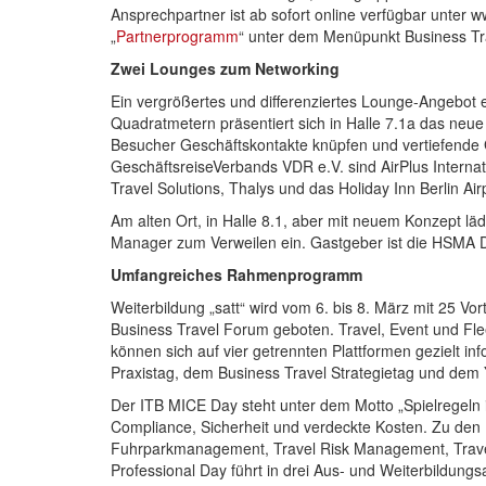
Ansprechpartner ist ab sofort online verfügbar unter 
„
Partnerprogramm
“ unter dem Menüpunkt Business Tra
Zwei Lounges zum Networking
Ein vergrößertes und differenziertes Lounge-Angebot 
Quadratmetern präsentiert sich in Halle 7.1a das neu
Besucher Geschäftskontakte knüpfen und vertiefende G
GeschäftsreiseVerbands VDR e.V. sind AirPlus Interna
Travel Solutions, Thalys und das Holiday Inn Berlin Air
Am alten Ort, in Halle 8.1, aber mit neuem Konzept l
Manager zum Verweilen ein. Gastgeber ist die HSMA D
Umfangreiches Rahmenprogramm
Weiterbildung „satt“ wird vom 6. bis 8. März mit 25 
Business Travel Forum geboten. Travel, Event und Fl
können sich auf vier getrennten Plattformen gezielt i
Praxistag, dem Business Travel Strategietag und dem 
Der ITB MICE Day steht unter dem Motto „Spielregeln
Compliance, Sicherheit und verdeckte Kosten. Zu den
Fuhrparkmanagement, Travel Risk Management, Trave
Professional Day führt in drei Aus- und Weiterbildungs