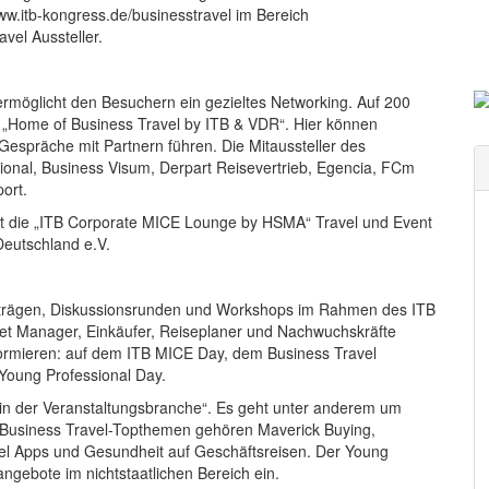
www.itb-kongress.de/businesstravel im Bereich
vel Aussteller.
ermöglicht den Besuchern ein gezieltes Networking. Auf 200
e „Home of Business Travel by ITB & VDR“. Hier können
espräche mit Partnern führen. Die Mitaussteller des
tional, Business Visum, Derpart Reisevertrieb, Egencia, FCm
port.
ädt die „ITB Corporate MICE Lounge by HSMA“ Travel und Event
eutschland e.V.
Vorträgen, Diskussionsrunden und Workshops im Rahmen des ITB
eet Manager, Einkäufer, Reiseplaner und Nachwuchskräfte
nformieren: auf dem ITB MICE Day, dem Business Travel
Young Professional Day.
 in der Veranstaltungsbranche“. Es geht unter anderem um
 Business Travel-Topthemen gehören Maverick Buying,
l Apps und Gesundheit auf Geschäftsreisen. Der Young
angebote im nichtstaatlichen Bereich ein.