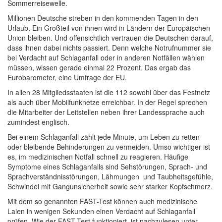
Sommerreisewelle.
Millionen Deutsche streben in den kommenden Tagen in den
Urlaub. Ein Großteil von ihnen wird in Ländern der Europäischen
Union bleiben. Und offensichtlich vertrauen die Deutschen darauf,
dass ihnen dabei nichts passiert. Denn welche Notrufnummer sie
bei Verdacht auf Schlaganfall oder in anderen Notfällen wählen
müssen, wissen gerade einmal 22 Prozent. Das ergab das
Eurobarometer, eine Umfrage der EU.
In allen 28 Mitgliedsstaaten ist die 112 sowohl über das Festnetz
als auch über Mobilfunknetze erreichbar. In der Regel sprechen
die Mitarbeiter der Leitstellen neben ihrer Landessprache auch
zumindest englisch.
Bei einem Schlaganfall zählt jede Minute, um Leben zu retten
oder bleibende Behinderungen zu vermeiden. Umso wichtiger ist
es, im medizinischen Notfall schnell zu reagieren. Häufige
Symptome eines Schlaganfalls sind Sehstörungen, Sprach- und
Sprachverständnisstörungen, Lähmungen und Taubheitsgefühle,
Schwindel mit Gangunsicherheit sowie sehr starker Kopfschmerz.
Mit dem so genannten FAST-Test können auch medizinische
Laien in wenigen Sekunden einen Verdacht auf Schlaganfall
prüfen. Wie der FAST-Test funktioniert, ist nachzulesen unter