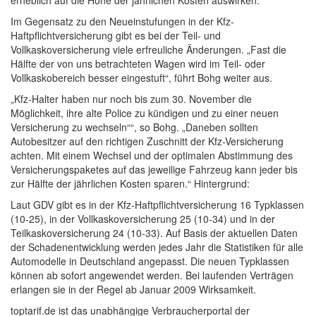
erheblich auf die Höhe der jährlichen Kosten auswirken.“
Im Gegensatz zu den Neueinstufungen in der Kfz-
Haftpflichtversicherung gibt es bei der Teil- und
Vollkaskoversicherung viele erfreuliche Änderungen. „Fast die
Hälfte der von uns betrachteten Wagen wird im Teil- oder
Vollkaskobereich besser eingestuft“, führt Bohg weiter aus.
„Kfz-Halter haben nur noch bis zum 30. November die
Möglichkeit, ihre alte Police zu kündigen und zu einer neuen
Versicherung zu wechseln““, so Bohg. „Daneben sollten
Autobesitzer auf den richtigen Zuschnitt der Kfz-Versicherung
achten. Mit einem Wechsel und der optimalen Abstimmung des
Versicherungspaketes auf das jeweilige Fahrzeug kann jeder bis
zur Hälfte der jährlichen Kosten sparen.“ Hintergrund:
Laut GDV gibt es in der Kfz-Haftpflichtversicherung 16 Typklassen
(10-25), in der Vollkaskoversicherung 25 (10-34) und in der
Teilkaskoversicherung 24 (10-33). Auf Basis der aktuellen Daten
der Schadenentwicklung werden jedes Jahr die Statistiken für alle
Automodelle in Deutschland angepasst. Die neuen Typklassen
können ab sofort angewendet werden. Bei laufenden Verträgen
erlangen sie in der Regel ab Januar 2009 Wirksamkeit.
toptarif.de ist das unabhängige Verbraucherportal der