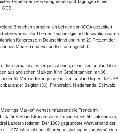
ieten Teilnehmern von Kongressen und Tagungen einen
es GCB.
elche Branchen vornehmlich bei den von ICCA gezählten
rtreten waren: Die Themen Technologie und Innovation waren
nationalen Kongresse in Deutschland und rund 20 Prozent der
ranchen Medizin und Gesundheit durchgeführt.
 die internationalen Organisationen, die in Deutschland ihre
den ausländischen Märkten führt Großbritannien mit 66
sländer für Verbandskongresse in Deutschland liegen die USA
achbarländer Belgien (36), Frankreich, Niederlande, Schweiz
ion Meetings Market“ wertet umfassend die Trends im
cht dafür Verbandskongresse mit mindestens 50 Teilnehmern,
drei Ländern rotieren. Der 1963 gegründete Weltverband der
 seit 1972 Informationen über Veranstaltungen von Verbänden