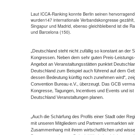
Laut ICCA-Ranking konnte Berlin seinen hervorragenden
wurden147 internationale Verbandskongresse gezählt, n
Singapur und Madrid, ebenso gleichbleibend ist die Ra
und Barcelona (150).
„Deutschland steht nicht zufällig so konstant an der
Kongressen. Neben dem sehr guten Preis-Leistungs-V
Angebot an Veranstaltungsstätten punktet Deutschlan
Deutschland zum Beispiel auch führend auf dem Gebi
dessen Bedeutung künftig noch zunehmen wird“, zei
Convention Bureau e.V., überzeugt. Das GCB vermarkte
Kongresse, Tagungen, Incentives und Events und ist d
Deutschland Veranstaltungen planen.
„Auch die Schärfung des Profils einer Stadt oder Re
mit unseren Mitgliedern und Partnern vermarkten wi
Zusammenhang mit ihrem wirtschaftlichen und wiss