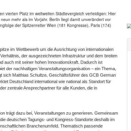
 vierten Platz im weltweiten Städtevergleich verteidigen: Hier
eun mehr als im Vorjahr. Berlin liegt damit unverändert vor
ngfolge der Spitzenreiter Wien (181 Kongresse), Paris (174)
 Spitze im Wettbewerb um die Ausrichtung von internationalen
erhältnis, der ausgezeichneten Infrastruktur und dem breiten
d auch mit seiner hohen Innovationskraft. Dadurch ist
et der nachhaltigen Veranstaltungsorganisation – ein Thema,
gt sich Matthias Schultze, Geschäftsführer des GCB German
t Deutschland international wie national als Standort für
er zentrale Ansprechpartner für alle Kunden, die in
gion trägt dazu bei, Veranstaltungen zu generieren. Gemeinsam
r die deutschen Tagungs- und Kongress-Standorte deshalb im
enschaftlichen Branchenumfeld. Thematisch passende