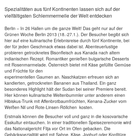
Spezialitäten aus fünf Kontinenten lassen sich auf der
vielfältigsten Schlemmermeile der Welt entdecken
Berlin – In 26 Hallen um die ganze Welt! Das geht nur auf der
Grünen Woche Berlin 2013 (18.-27.1.). Der Besucher begibt sich
hier auf eine kulinarische Erlebnisreise durch fünf Kontinente, bei
der für jeden Geschmack etwas dabei ist. Abenteuerlustige
probieren getrocknetes Bisonfleisch aus Kanada nach altem
indianischen Rezept. Romantiker genießen bulgarische Desserts
mit Rosenmarmelade. Österreich bietet mit Käse gefüllte Gemüse
und Früchte für den
experimentellen Gaumen an. Naschkatzen erfreuen sich an
kandierten, getrockneten Bananen aus Thailand. Ein ganz
besonderes Highlight hält der Sudan bei seiner Premiere bereit.
Hier können kulinarische Weltenbummler unter anderem einen
Hibiskus-Trunk mit Affenbrotbaumfrüchten, Kenana-Zucker vom
Weißen Nil und Rote-Linsen-Röllchen kosten.
Erstmals können die Besucher voll und ganz in die kosovarische
Esskultur eintauchen. In einer traditionellen Speisezeremonie wird
das Nationalgericht Flija vor Ort im Ofen gebacken. Die
Gebäckspezialität wird mit Sahne, Käse, Joghurt oder Konfitüre