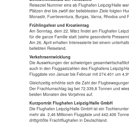
Reiseziel Nummer eins ab Flughafen Leipzig/Halle war
Plätzen drei bis zwölf der beliebtesten Ziele folgten 
Monastir, Fuerteventura, Burgas, Varna, Rhodos und 
Frühlingsfest und Kroatientag
Am Sonntag, dem 22. März findet am Flughafen Leipzig/
für die ganze Familie statt (siehe gesonderte Pressemit
Am 26. April erhalten Interessierte bei einem unterha
beliebten Reiseland.
Verkehrsentwicklung
Die Auswirkungen der schwierigen gesamtwirtschaftlich
auch in den Fluggastzahlen des Flughafens Leipzig/Hal
Fluggäste von Januar bis Februar mit 274.401 um 4,9
Gleichzeitig erhöhte sich die Zahl der Flugbewegunge
Der Frachtumschlag lag bei 72.339,8 Tonnen und wie
beiden Monaten des Vorjahres auf.
Kurzporträt Flughafen Leipzig/Halle GmbH
Die Flughafen Leipzig/Halle GmbH ist ein Tochterunte
mehr als 2,46 Millionen Fluggäste und 442.406 Tonnen Lu
drittgrößte Frachtflughafen in Deutschland.