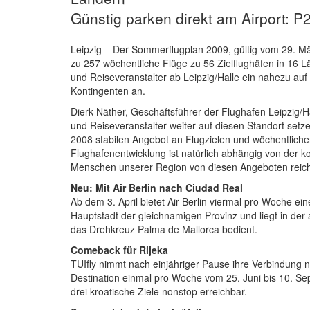
Günstig parken direkt am Airport: P2
Leipzig – Der Sommerflugplan 2009, gültig vom 29. M
zu 257 wöchentliche Flüge zu 56 Zielflughäfen in 16 Lä
und Reiseveranstalter ab Leipzig/Halle ein nahezu au
Kontingenten an.
Dierk Näther, Geschäftsführer der Flughafen Leipzig/H
und Reiseveranstalter weiter auf diesen Standort setz
2008 stabilen Angebot an Flugzielen und wöchentlichen
Flughafenentwicklung ist natürlich abhängig von der kon
Menschen unserer Region von diesen Angeboten reic
Neu: Mit Air Berlin nach Ciudad Real
Ab dem 3. April bietet Air Berlin viermal pro Woche ei
Hauptstadt der gleichnamigen Provinz und liegt in de
das Drehkreuz Palma de Mallorca bedient.
Comeback für Rijeka
TUIfly nimmt nach einjähriger Pause ihre Verbindung na
Destination einmal pro Woche vom 25. Juni bis 10. Sep
drei kroatische Ziele nonstop erreichbar.