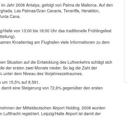
 im Jahr 2008 Antalya, gefolgt von Palma de Mallorca. Auf den
Hurghada, Las Palmas/Gran Canaria, Teneriffa, Heraklion,
Punta Cana.
Halle von 13:00 bis 18:00 Uhr das traditionelle Frühlingsfest
teilung).
ltsamen Kroatientag am Flughafen viele Informationen zu dem
en Situation auf die Entwicklung des Luftverkehrs schlägt sich
le der ersten zwei Monate nieder. So lag die Zahl der
% unter dem Niveau des Vorjahreszeitraumes.
n um 15,5% auf 8.591.
s damit eine Steigerung von 72,6% gegenüber den ersten
rnehmen der Mitteldeutschen Airport Holding. 2008 wurden
ftfracht registriert. Leipzig/Halle Airport ist damit der