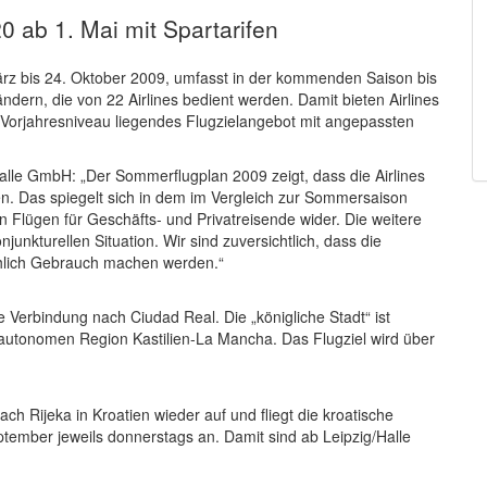
0 ab 1. Mai mit Spartarifen
ärz bis 24. Oktober 2009, umfasst in der kommenden Saison bis
ndern, die von 22 Airlines bedient werden. Damit bieten Airlines
f Vorjahresniveau liegendes Flugzielangebot mit angepassten
alle GmbH: „Der Sommerflugplan 2009 zeigt, dass die Airlines
en. Das spiegelt sich in dem im Vergleich zur Sommersaison
 Flügen für Geschäfts- und Privatreisende wider. Die weitere
junkturellen Situation. Wir sind zuversichtlich, dass die
hlich Gebrauch machen werden.“
ne Verbindung nach Ciudad Real. Die „königliche Stadt“ ist
r autonomen Region Kastilien-La Mancha. Das Flugziel wird über
ch Rijeka in Kroatien wieder auf und fliegt die kroatische
tember jeweils donnerstags an. Damit sind ab Leipzig/Halle