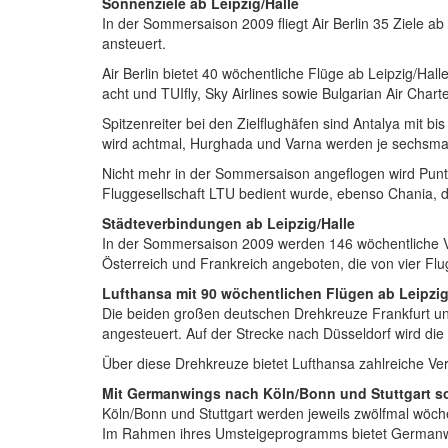
Sonnenziele ab Leipzig/Halle
In der Sommersaison 2009 fliegt Air Berlin 35 Ziele ab 
ansteuert.
Air Berlin bietet 40 wöchentliche Flüge ab Leipzig/Hall
acht und TUIfly, Sky Airlines sowie Bulgarian Air Chart
Spitzenreiter bei den Zielflughäfen sind Antalya mit 
wird achtmal, Hurghada und Varna werden je sechsmal
Nicht mehr in der Sommersaison angeflogen wird Punt
Fluggesellschaft LTU bedient wurde, ebenso Chania
Städteverbindungen ab Leipzig/Halle
In der Sommersaison 2009 werden 146 wöchentliche V
Österreich und Frankreich angeboten, die von vier Fl
Lufthansa mit 90 wöchentlichen Flügen ab Leipzig
Die beiden großen deutschen Drehkreuze Frankfurt 
angesteuert. Auf der Strecke nach Düsseldorf wird di
Über diese Drehkreuze bietet Lufthansa zahlreiche Ve
Mit Germanwings nach Köln/Bonn und Stuttgart so
Köln/Bonn und Stuttgart werden jeweils zwölfmal wöc
Im Rahmen ihres Umsteigeprogramms bietet Germanwin