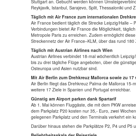
Stuttgart an. Gebucht werden können Umsteigeverbind
Reykjavik, Istanbul, Sarajevo, Split, Thessaloniki und 
Täglich mit Air France zum internationalen Drehkre
Air France bedient täglich die Strecke Leipzig/Halle – 
Verbindungen bietet Air France die Möglichkeit, tägli
Metropole Paris zu erreichen. Zudem ermöglicht die
Streckennetz der Air France–KLM, über das rund 180 Zi
Täglich mit Austrian Airlines nach Wien
Austrian Airlines verbindet 18-mal wöchentlich Leipz
bis zu drei tägliche Flüge angeboten, über die güns
Osteuropa und Asien nutzbar sind.
Mit Air Berlin zum Drehkreuz Mallorca sowie zu 17 
Air Berlin fliegt das Drehkreuz Palma de Mallorca 15-
weitere 17 Ziele in Spanien und Portugal erreichbar.
Günstig am Airport parken dank Spartarif
Ab 1. Mai können Fluggäste, die mit dem PKW anreis
dem Parkplatz P20 kosten nur 35,- Euro, zwei Wochen
gelegenen Parkplatz und den Terminals verkehrt ein ko
Darüber hinaus stehen die Parkplätze P2, P4 und P5 u
Beliebtheitsskala der Reiseziele