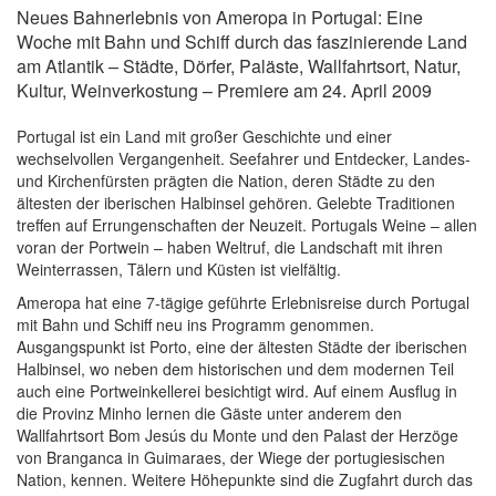
Neues Bahnerlebnis von Ameropa in Portugal: Eine
Woche mit Bahn und Schiff durch das faszinierende Land
am Atlantik – Städte, Dörfer, Paläste, Wallfahrtsort, Natur,
Kultur, Weinverkostung – Premiere am 24. April 2009
Portugal ist ein Land mit großer Geschichte und einer
wechselvollen Vergangenheit. Seefahrer und Entdecker, Landes-
und Kirchenfürsten prägten die Nation, deren Städte zu den
ältesten der iberischen Halbinsel gehören. Gelebte Traditionen
treffen auf Errungenschaften der Neuzeit. Portugals Weine – allen
voran der Portwein – haben Weltruf, die Landschaft mit ihren
Weinterrassen, Tälern und Küsten ist vielfältig.
Ameropa hat eine 7-tägige geführte Erlebnisreise durch Portugal
mit Bahn und Schiff neu ins Programm genommen.
Ausgangspunkt ist Porto, eine der ältesten Städte der iberischen
Halbinsel, wo neben dem historischen und dem modernen Teil
auch eine Portweinkellerei besichtigt wird. Auf einem Ausflug in
die Provinz Minho lernen die Gäste unter anderem den
Wallfahrtsort Bom Jesús du Monte und den Palast der Herzöge
von Branganca in Guimaraes, der Wiege der portugiesischen
Nation, kennen. Weitere Höhepunkte sind die Zugfahrt durch das