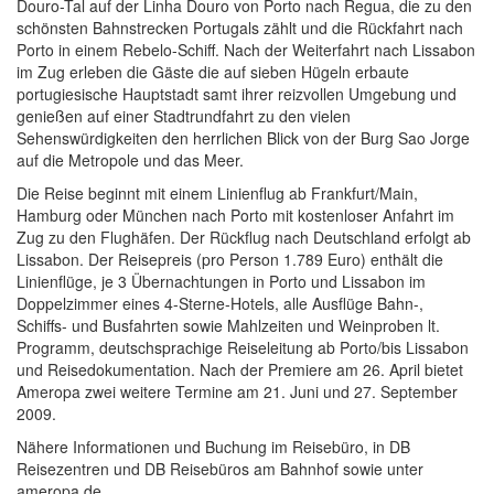
Douro-Tal auf der Linha Douro von Porto nach Regua, die zu den
schönsten Bahnstrecken Portugals zählt und die Rückfahrt nach
Porto in einem Rebelo-Schiff. Nach der Weiterfahrt nach Lissabon
im Zug erleben die Gäste die auf sieben Hügeln erbaute
portugiesische Hauptstadt samt ihrer reizvollen Umgebung und
genießen auf einer Stadtrundfahrt zu den vielen
Sehenswürdigkeiten den herrlichen Blick von der Burg Sao Jorge
auf die Metropole und das Meer.
Die Reise beginnt mit einem Linienflug ab Frankfurt/Main,
Hamburg oder München nach Porto mit kostenloser Anfahrt im
Zug zu den Flughäfen. Der Rückflug nach Deutschland erfolgt ab
Lissabon. Der Reisepreis (pro Person 1.789 Euro) enthält die
Linienflüge, je 3 Übernachtungen in Porto und Lissabon im
Doppelzimmer eines 4-Sterne-Hotels, alle Ausflüge Bahn-,
Schiffs- und Busfahrten sowie Mahlzeiten und Weinproben lt.
Programm, deutschsprachige Reiseleitung ab Porto/bis Lissabon
und Reisedokumentation. Nach der Premiere am 26. April bietet
Ameropa zwei weitere Termine am 21. Juni und 27. September
2009.
Nähere Informationen und Buchung im Reisebüro, in DB
Reisezentren und DB Reisebüros am Bahnhof sowie unter
ameropa.de.