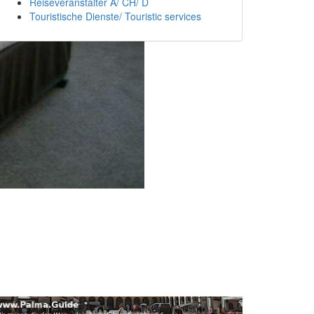
Reiseveranstalter A/ CH/ D
Touristische Dienste/ Touristic services