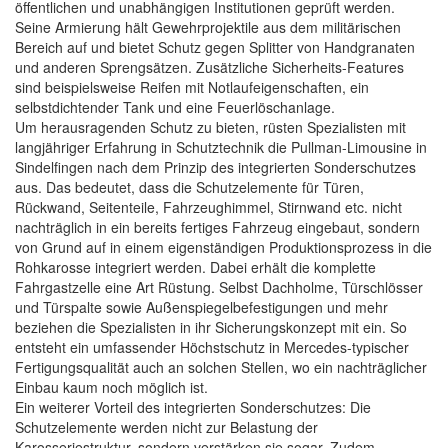
öffentlichen und unabhängigen Institutionen geprüft werden.
Seine Armierung hält Gewehrprojektile aus dem militärischen
Bereich auf und bietet Schutz gegen Splitter von Handgranaten
und anderen Sprengsätzen. Zusätzliche Sicherheits-Features
sind beispielsweise Reifen mit Notlaufeigenschaften, ein
selbstdichtender Tank und eine Feuerlöschanlage.
Um herausragenden Schutz zu bieten, rüsten Spezialisten mit
langjähriger Erfahrung in Schutztechnik die Pullman-Limousine in
Sindelfingen nach dem Prinzip des integrierten Sonderschutzes
aus. Das bedeutet, dass die Schutzelemente für Türen,
Rückwand, Seitenteile, Fahrzeughimmel, Stirnwand etc. nicht
nachträglich in ein bereits fertiges Fahrzeug eingebaut, sondern
von Grund auf in einem eigenständigen Produktionsprozess in die
Rohkarosse integriert werden. Dabei erhält die komplette
Fahrgastzelle eine Art Rüstung. Selbst Dachholme, Türschlösser
und Türspalte sowie Außenspiegelbefestigungen und mehr
beziehen die Spezialisten in ihr Sicherungskonzept mit ein. So
entsteht ein umfassender Höchstschutz in Mercedes-typischer
Fertigungsqualität auch an solchen Stellen, wo ein nachträglicher
Einbau kaum noch möglich ist.
Ein weiterer Vorteil des integrierten Sonderschutzes: Die
Schutzelemente werden nicht zur Belastung der
Karosseriestruktur, sondern verstärken sie sogar. Zudem