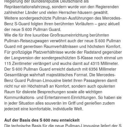
Regierung der Bundesrepublik Deutschland als
Repräsentationsfahrzeug, sondern wurde von den Regierenden
zahlreicher Länder und vielen Herrscher-häusern gewählt.
Weitere sondergeschützte Pullman-Ausführungen des Mercedes-
Benz S-Guard folgten ihren berühmten Vorläufern – ganz aktuell
der neue S 600 Pullman Guard.
Wie die für ihre luxuriöse Großraumeinrichtung berühmten
Pullman-Reisezugwagen verwöhnt auch der neue S 600 Pullman
Guard mit generösen Raumverhältnissen und höchstem Komfort.
Für großzügige Platzverhältnisse wurde der Radstand gegenüber
der Langversion der sondergeschützten S-Klasse noch einmal um
115 Zentimeter verlängert und wuchs damit auf 4315 Millimeter.
Der S 600 Pullman Guard erreicht dadurch mit 6356 Millimeter
Gesamtlänge wahrhaft majestätisches Format. Die Mercedes-
Benz Guard Pullman-Limousine bietet ihren Passagieren damit
nicht nur ein Höchstmaß an Komfort, sondern auch opulenten
Raum für diskrete Besprechungen sowie alle wichtigen
Kommunikations- und Entertainment-Einrichtungen. So haben sie
in jeder Situation alles souverän im Griff und genießen zudem
jederzeit eine komfortable, individuelle Welt.
Auf der Basis des S 600 neu entwickelt
Die technische Basis für die neue Pullman-Limousine liefert der S