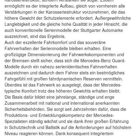
ermöglicht es der integrierte Aufbau, gleich von vornherein alle
Verstärkungen in der Karosseriestruktur vorzunehmen, die das
höhere Gewicht der Schutzelemente erfordert. Außergewöhnliche
Langlebigkeit und die gleiche hohe Qualität in jeder Hinsicht, die
auch konventionelle Serienmodelle der Stuttgarter Automarke
auszeichnet, sind das Ergebnis.
Auch der exzellente Fahrkomfort und das souveräne
Fahrverhalten der Serienmodelle bleiben erhalten. Eine
großzügige Dimensionierung der Fahrwerkskomponenten und
der Bremsen stellt sicher, dass sich die Mercedes-Benz Guard-
Modelle durch ein nahezu serienidentisches Fahrverhalten
auszeichnen und dadurch dem Fahrer stets ein bestmögliches
Fahrgefühl mit großen fahrdynamischen Reserven vermitteln.
Überdies ist das Fahrwerk so ausgelegt, dass der Mercedes-
typische Komfort trotz des höheren Gewichts erhalten bleibt.
Die Basis dafür bildet eine jahrelange, ständige und enge
Zusammenarbeit mit national und international anerkannten
Sicherheitsbehörden. Sie sorgt seit Jahrzehnten dafür, dass die
Produktions- und Entwicklungskompetenz der Mercedes-
Spezialisten ständig wächst und sie dank ihrer großen Erfahrung
in Schutztechnik und Ballistik auf die Anforderungen auf höchstem
Niveau reagieren können. Dank konsequent integriertem