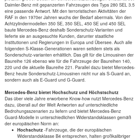
Daimler-Benz mit gepanzerten Fahrzeugen des Typs 280 SEL 3.5
eine passende Antwort. Mit den terroristischen Aktivitäten der
RAF in den 1970er Jahren wuchs der Bedarf abermals. Von den
Achtzylindermodellen 350 SE, 350 SEL, 450 SE und 450 SEL
baute Mercedes-Benz deshalb Sonderschutz-Varianten und
lieferte sie an ausgesuchte Kunden, darunter staatliche
Institutionen und Regierungen in Europa und Übersee. Auch alle
folgenden S-Klasse-Generationen waren seitdem stets als
Sonderschutz-varianten erhältlich. Das gilt für die Limousinen der
Baureihe 126 ebenso wie für die Fahrzeuge der Baureihen 140,
220 und die aktuelle Baureihe 221. Parallel dazu bietet Mercedes-
Benz heute Sonderschutz-Limousinen nicht nur als S-Guard an,
sondern auch als E-Guard und G-Guard.
Mercedes-Benz bietet Hochschutz und Höchstschutz
Das über viele Jahre erworbene Know-how nutzt Mercedes-Benz
dazu, überall auf der Welt Antworten auf unterschiedliche
Bedrohungsszenarien zu liefern und bietet Mercedes-Benz
Guard-Modelle in unterschiedlichen Widerstandsklassen gemäß
der europäischen Norm an:
Hochschutz
-Fahrzeuge, die der europäischen
Widerstandsklasse B4 entsprechen, halten großkalibriger