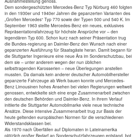
Ausnahmestellung genoss.
Dem sondergeschützten Mercedes-Benz Typ Nürburg 460 folgten
in den 1930er und 1940er Jahren die gepanzerten Varianten des
„Großen Mercedes“ Typ 770 sowie der Typen 500 und 540 K. Im
September 1963 stellte Mercedes-Benz ein neues, exklusives
Repräsentationsfahrzeug für höchste Ansprüche vor – den
legendären Typ 600. Schon kurz nach seiner Präsentation trug
die Bundes-regierung an Daimler-Benz den Wunsch nach einer
gepanzerten Ausführung für Staatsgäste heran. Damit begann für
die Stuttgarter Ingenieure eine neue Ära im Sonderschutzbau, bei
dem sie – unter anderem wegen der nun üblichen
selbsttragenden Karosserien – neue Überlegungen anstellen
mussten. Da damals kein anderer deutscher Automobilhersteller
gepanzerte Fahrzeuge ab Werk bauen konnte und Mercedes-
Benz Limousinen hohes Ansehen bei vielen Regierungen weltweit
genossen, entwickelte sich eine enge Zusammenarbeit zwischen
den deutschen Behörden und Daimler-Benz. In ihrem Verlauf
initiierte die Stuttgarter Automobilmarke viele neue technische
Ansätze. Diese intensive Zusammenarbeit trug zur Basis der
heute geltenden europäischen Normen für die verschiedenen
Widerstandsklassen bei.
Als 1970 nach Überfällen auf Diplomaten in Lateinamerika
plötzlich großer Bedarf an Sonderschutzfahrzeugen entstand, bot