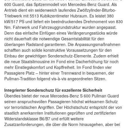
600 Guard, das Spitzenmodell von Mercedes-Benz Guard. Als
Antrieb dient ein seidenweich laufendes Zwölfzylinder-Biturbo-
Triebwerk mit 5513 Kubikzentimeter Hubraum. Es leistet 380
kW/517 PS und liefert ein beeindruckendes Drehmoment von 830
Nm. Fahrwerk und Fahrzeuggrundstruktur wurden angepasst.
Denn das einfache Einfügen eines Verlängerungsstücks würde
nicht dauerhaft die notwendige Gesamtstabilität für den
überlangen Radstand garantieren. Die Anpassungsmaßnahmen
schafften auch solide konstruktive Voraussetzungen für den
Einbau der gewichtigen Sonderschutz-Elemente. Zudem erhielt
die neue Staatslimousine im Fond eine Dacherhöhung für noch
mehr Einstiegskomfort und Kopffreiheit. Im Fond finden vier
Passagiere Platz – hinter einer Trennwand in bequemen, der
Pullman-Tradition folgend vis-à-vis angeordneten Sitzen.
Integrierter Sonderschutz für exzellente Sicherheit
Überdies bietet der neue Mercedes-Benz S 600 Pullman Guard
seinen anspruchsvollen Passagieren höchst wirksamen Schutz
vor terroristischen Angriffen. Der Höchstschutz entspricht der von
staatlich anerkannten Institutionen geprüften und zertifizierten
Widerstandsklasse B6/B7 und erfüllt weitere
Zusatzanforderungen, die über die Norm hinausgehen, aber bei