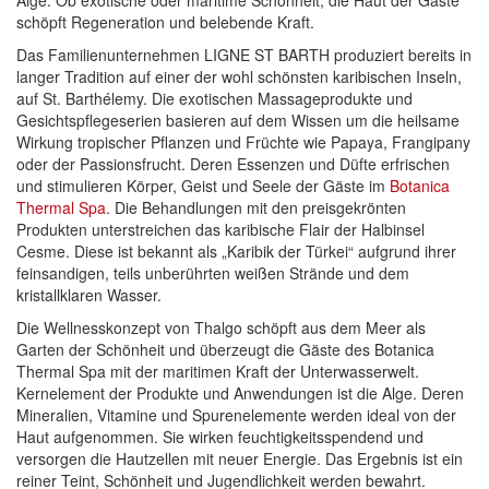
Alge. Ob exotische oder maritime Schönheit, die Haut der Gäste
schöpft Regeneration und belebende Kraft.
Das Familienunternehmen LIGNE ST BARTH produziert bereits in
langer Tradition auf einer der wohl schönsten karibischen Inseln,
auf St. Barthélemy. Die exotischen Massageprodukte und
Gesichtspflegeserien basieren auf dem Wissen um die heilsame
Wirkung tropischer Pflanzen und Früchte wie Papaya, Frangipany
oder der Passionsfrucht. Deren Essenzen und Düfte erfrischen
und stimulieren Körper, Geist und Seele der Gäste im
Botanica
Thermal Spa
. Die Behandlungen mit den preisgekrönten
Produkten unterstreichen das karibische Flair der Halbinsel
Cesme. Diese ist bekannt als „Karibik der Türkei“ aufgrund ihrer
feinsandigen, teils unberührten weißen Strände und dem
kristallklaren Wasser.
Die Wellnesskonzept von Thalgo schöpft aus dem Meer als
Garten der Schönheit und überzeugt die Gäste des Botanica
Thermal Spa mit der maritimen Kraft der Unterwasserwelt.
Kernelement der Produkte und Anwendungen ist die Alge. Deren
Mineralien, Vitamine und Spurenelemente werden ideal von der
Haut aufgenommen. Sie wirken feuchtigkeitsspendend und
versorgen die Hautzellen mit neuer Energie. Das Ergebnis ist ein
reiner Teint, Schönheit und Jugendlichkeit werden bewahrt.