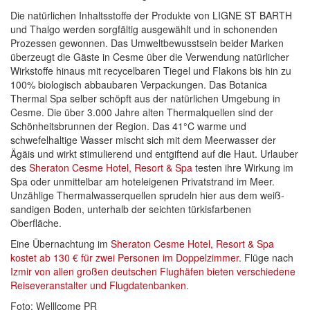
Die natürlichen Inhaltsstoffe der Produkte von LIGNE ST BARTH
und Thalgo werden sorgfältig ausgewählt und in schonenden
Prozessen gewonnen. Das Umweltbewusstsein beider Marken
überzeugt die Gäste in Cesme über die Verwendung natürlicher
Wirkstoffe hinaus mit recycelbaren Tiegel und Flakons bis hin zu
100% biologisch abbaubaren Verpackungen. Das Botanica
Thermal Spa selber schöpft aus der natürlichen Umgebung in
Cesme. Die über 3.000 Jahre alten Thermalquellen sind der
Schönheitsbrunnen der Region. Das 41°C warme und
schwefelhaltige Wasser mischt sich mit dem Meerwasser der
Ägäis und wirkt stimulierend und entgiftend auf die Haut. Urlauber
des
Sheraton Cesme Hotel, Resort & Spa
testen ihre Wirkung im
Spa oder unmittelbar am hoteleigenen Privatstrand im Meer.
Unzählige Thermalwasserquellen sprudeln hier aus dem weiß-
sandigen Boden, unterhalb der seichten türkisfarbenen
Oberfläche.
Eine Übernachtung im
Sheraton Cesme Hotel, Resort & Spa
kostet ab 130 € für zwei Personen im Doppelzimmer
. Flüge nach
Izmir von allen großen deutschen Flughäfen bieten verschiedene
Reiseveranstalter und Flugdatenbanken.
Foto: Welllcome PR