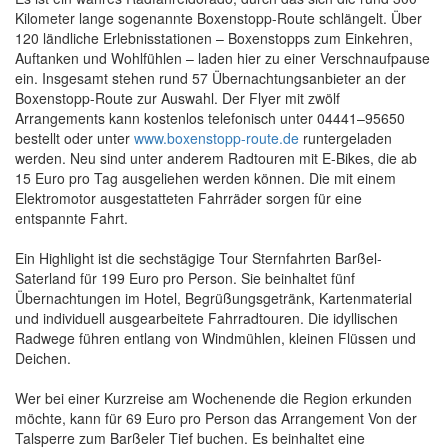
Kilometer lange sogenannte Boxenstopp-Route schlängelt. Über
120 ländliche Erlebnisstationen – Boxenstopps zum Einkehren,
Auftanken und Wohlfühlen – laden hier zu einer Verschnaufpause
ein. Insgesamt stehen rund 57 Übernachtungsanbieter an der
Boxenstopp-Route zur Auswahl. Der Flyer mit zwölf
Arrangements kann kostenlos telefonisch unter 04441–95650
bestellt oder unter
www.boxenstopp-route.de
runtergeladen
werden. Neu sind unter anderem Radtouren mit E-Bikes, die ab
15 Euro pro Tag ausgeliehen werden können. Die mit einem
Elektromotor ausgestatteten Fahrräder sorgen für eine
entspannte Fahrt.
Ein Highlight ist die sechstägige Tour Sternfahrten Barßel-
Saterland für 199 Euro pro Person. Sie beinhaltet fünf
Übernachtungen im Hotel, Begrüßungsgetränk, Kartenmaterial
und individuell ausgearbeitete Fahrradtouren. Die idyllischen
Radwege führen entlang von Windmühlen, kleinen Flüssen und
Deichen.
Wer bei einer Kurzreise am Wochenende die Region erkunden
möchte, kann für 69 Euro pro Person das Arrangement Von der
Talsperre zum Barßeler Tief buchen. Es beinhaltet eine