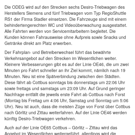
Die ODEG wird auf den Strecken sechs Desiro-Triebwagen des
Herstellers Siemens und fünf Triebwagen vom Typ RegioShuttle
RS1 der Firma Stadler einsetzen. Die Fahrzeuge sind mit einem
behindertengerechten WC und Videoüberwachung ausgestattet.
Alle Fahrten werden von Servicemitarbeitern begleitet. Die
Kunden können Fahrausweise ohne Aufpreis sowie Snacks und
Getränke direkt am Platz erwerben.
Der Fahrplan- und Betreiberwechsel führt das bewährte
Verkehrsangebot auf den Strecken im Wesentlichen weiter.
Kleinere Verbesserungen gibt es auf der Linie OE46, die um zwei
Minuten pro Fahrt schneller an ihr Ziel kommt, nämlich nach 19
Minuten. Neu ist eine Spätverbindung zwischen den Städten.
Diese fährt ab Cottbus sonntags bis donnerstags um 22:06 Uhr
sowie freitags und samstags um 23:09 Uhr. Auf Grund geringer
Nachfrage entfällt die jeweils erste Fahrt ab Cottbus nach Forst
(Montag bis Freitag um 4:06 Uhr, Samstag und Sonntag um 5:06
Uhr). Neu ist auch, dass die meisten Züge von Forst über Cottbus
nach Görlitz und Zittau weiterfahren. Auf der Linie OE46 werden
künftig Desiro-Triebwagen verkehren.
Auch auf der Linie OE65 Cottbus – Görlitz – Zittau wird das
Angebot im Wesentlichen weitergeführt, allerdings wird die