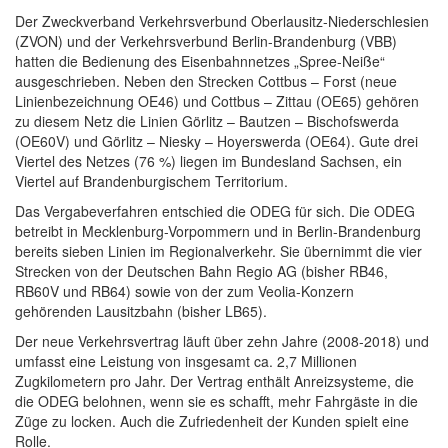
Der Zweckverband Verkehrsverbund Oberlausitz-Niederschlesien
(ZVON) und der Verkehrsverbund Berlin-Brandenburg (VBB)
hatten die Bedienung des Eisenbahnnetzes „Spree-Neiße“
ausgeschrieben. Neben den Strecken Cottbus – Forst (neue
Linienbezeichnung OE46) und Cottbus – Zittau (OE65) gehören
zu diesem Netz die Linien Görlitz – Bautzen – Bischofswerda
(OE60V) und Görlitz – Niesky – Hoyerswerda (OE64). Gute drei
Viertel des Netzes (76 %) liegen im Bundesland Sachsen, ein
Viertel auf Brandenburgischem Territorium.
Das Vergabeverfahren entschied die ODEG für sich. Die ODEG
betreibt in Mecklenburg-Vorpommern und in Berlin-Brandenburg
bereits sieben Linien im Regionalverkehr. Sie übernimmt die vier
Strecken von der Deutschen Bahn Regio AG (bisher RB46,
RB60V und RB64) sowie von der zum Veolia-Konzern
gehörenden Lausitzbahn (bisher LB65).
Der neue Verkehrsvertrag läuft über zehn Jahre (2008-2018) und
umfasst eine Leistung von insgesamt ca. 2,7 Millionen
Zugkilometern pro Jahr. Der Vertrag enthält Anreizsysteme, die
die ODEG belohnen, wenn sie es schafft, mehr Fahrgäste in die
Züge zu locken. Auch die Zufriedenheit der Kunden spielt eine
Rolle.