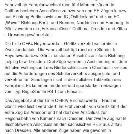
Fahrtzeit ab Fahrplanwechsel rund fünf Minuten kürzer. In
Cottbus bestehen Anschlüsse zu bzw. von den RE-Zügen in bzw.
aus Richtung Berlin sowie zum IC „Ostfriesland“ und zum EC
„Wawel“ Richtung Berlin und Bremen, Norddeich und Hamburg. In
Görlitz werden die „Eckanschlüsse“ Cottbus –Dresden und Zittau
– Dresden gewährleistet.
Die Linie OE64 Hoyerswerda – Görlitz verkehrt weiterhin im
Zweistundentakt. Die Fahrtzeit beträgt rund eine Stunde. In
Hoyerswerda bzw. Görlitz bestehen Anschlüsse in/aus Richtung
Leipzig bzw. Dresden. Drei Züge werden in Abstimmung mit dem
Schulverwaltungsamt des Niederschlesischen Oberlausitzkreises
auf die Anforderungen des Schülerverkehrs ausgerichtet und
verkehren an Schultagen nicht in den üblichen Taktzeiten des
Fahrplans. Es kommen moderne und spurtstarke Triebwagen
vom Typ RegioShuttle RS 1 zum Einsatz.
Das Angebot auf der Linie OE60V Bischofswerda – Bautzen –
Görlitz wird leicht verändert: Im Frühverkehr von Görlitz fährt der
erste Zug bis Arnsdorf und hat dort den Anschluss zur
Regionalbahn von Kamenz nach Dresden. Der zweite Zug hat in
Bischofswerda Anschluss an den sächsischen RE 2 aus Zittau
nach Dresden. Alle anderen Züge haben wie gewohnt in