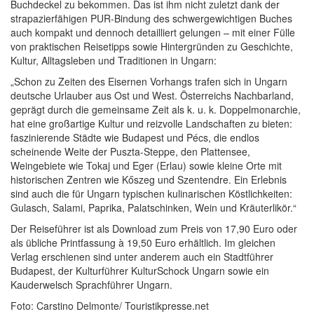
Buchdeckel zu bekommen. Das ist ihm nicht zuletzt dank der
strapazierfähigen PUR-Bindung des schwergewichtigen Buches
auch kompakt und dennoch detailliert gelungen – mit einer Fülle
von praktischen Reisetipps sowie Hintergründen zu Geschichte,
Kultur, Alltagsleben und Traditionen in Ungarn:
„Schon zu Zeiten des Eisernen Vorhangs trafen sich in Ungarn
deutsche Urlauber aus Ost und West. Österreichs Nachbarland,
geprägt durch die gemeinsame Zeit als k. u. k. Doppelmonarchie,
hat eine großartige Kultur und reizvolle Landschaften zu bieten:
faszinierende Städte wie Budapest und Pécs, die endlos
scheinende Weite der Puszta-Steppe, den Plattensee,
Weingebiete wie Tokaj und Eger (Erlau) sowie kleine Orte mit
historischen Zentren wie Kőszeg und Szentendre. Ein Erlebnis
sind auch die für Ungarn typischen kulinarischen Köstlichkeiten:
Gulasch, Salami, Paprika, Palatschinken, Wein und Kräuterlikör.“
Der Reiseführer ist als Download zum Preis von 17,90 Euro oder
als übliche Printfassung à 19,50 Euro erhältlich. Im gleichen
Verlag erschienen sind unter anderem auch ein Stadtführer
Budapest, der Kulturführer KulturSchock Ungarn sowie ein
Kauderwelsch Sprachführer Ungarn.
Foto: Carstino Delmonte/ Touristikpresse.net