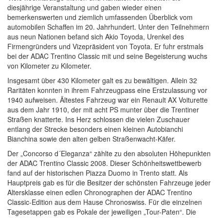
diesjährige Veranstaltung und gaben wieder einen
bemerkenswerten und ziemlich umfassenden Überblick vom
automobilen Schaffen im 20. Jahrhundert. Unter den Teilnehmern
aus neun Nationen befand sich Akio Toyoda, Urenkel des
Firmengründers und Vizepräsident von Toyota. Er fuhr erstmals
bei der ADAC Trentino Classic mit und seine Begeisterung wuchs
von Kilometer zu Kilometer.
Insgesamt über 430 Kilometer galt es zu bewältigen. Allein 32
Raritäten konnten in ihrem Fahrzeugpass eine Erstzulassung vor
1940 aufweisen. Ältestes Fahrzeug war ein Renault AX Voiturette
aus dem Jahr 1910, der mit acht PS munter über die Trentiner
Straßen knatterte. Ins Herz schlossen die vielen Zuschauer
entlang der Strecke besonders einen kleinen Autobianchi
Bianchina sowie den alten gelben Straßenwacht-Käfer.
Der „Concorso d´Eleganza“ zählte zu den absoluten Höhepunkten
der ADAC Trentino Classic 2008. Dieser Schönheitswettbewerb
fand auf der historischen Piazza Duomo in Trento statt. Als
Hauptpreis gab es für die Besitzer der schönsten Fahrzeuge jeder
Altersklasse einen edlen Chronographen der ADAC Trentino
Classic-Edition aus dem Hause Chronoswiss. Für die einzelnen
Tagesetappen gab es Pokale der jeweiligen „Tour-Paten“. Die