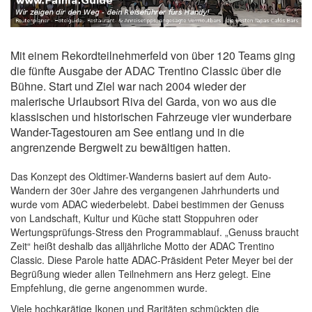
Mit einem Rekordteilnehmerfeld von über 120 Teams ging
die fünfte Ausgabe der ADAC Trentino Classic über die
Bühne. Start und Ziel war nach 2004 wieder der
malerische Urlaubsort Riva del Garda, von wo aus die
klassischen und historischen Fahrzeuge vier wunderbare
Wander-Tagestouren am See entlang und in die
angrenzende Bergwelt zu bewältigen hatten.
Das Konzept des Oldtimer-Wanderns basiert auf dem Auto-
Wandern der 30er Jahre des vergangenen Jahrhunderts und
wurde vom ADAC wiederbelebt. Dabei bestimmen der Genuss
von Landschaft, Kultur und Küche statt Stoppuhren oder
Wertungsprüfungs-Stress den Programmablauf. „Genuss braucht
Zeit“ heißt deshalb das alljährliche Motto der ADAC Trentino
Classic. Diese Parole hatte ADAC-Präsident Peter Meyer bei der
Begrüßung wieder allen Teilnehmern ans Herz gelegt. Eine
Empfehlung, die gerne angenommen wurde.
Viele hochkarätige Ikonen und Raritäten schmückten die