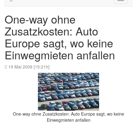
navigati
One-way ohne
Zusatzkosten: Auto
Europe sagt, wo keine
Einwegmieten anfallen
19 Mai 2009 [15:21h]
One-way ohne Zusatzkosten: Auto Europe sagt, wo keine
Einwegmieten anfallen