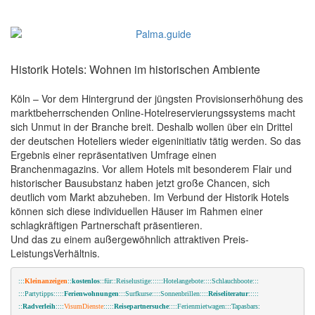
Historik Hotels: Wohnen im historischen Ambiente
Köln – Vor dem Hintergrund der jüngsten Provisionserhöhung des
marktbeherrschenden Online-Hotelreservierungssystems macht
sich Unmut in der Branche breit. Deshalb wollen über ein Drittel
der deutschen Hoteliers wieder eigeninitiativ tätig werden. So das
Ergebnis einer repräsentativen Umfrage einen
Branchenmagazins. Vor allem Hotels mit besonderem Flair und
historischer Bausubstanz haben jetzt große Chancen, sich
deutlich vom Markt abzuheben. Im Verbund der Historik Hotels
können sich diese individuellen Häuser im Rahmen einer
schlagkräftigen Partnerschaft präsentieren.
Und das zu einem außergewöhnlich attraktiven Preis-
LeistungsVerhältnis.
:::
Kleinanzeigen
::
kostenlos
::für::Reiselustige::::::Hotelangebote::::Schlauchboote:::
:::Partytipps:::::
Ferienwohnungen
:::Surfkurse::::Sonnenbrillen::::
Reiseliteratur
:::::
::
Radverleih
::::
VisumDienste
:::::
Reisepartnersuche
::::Ferienmietwagen:::Tapasbars: