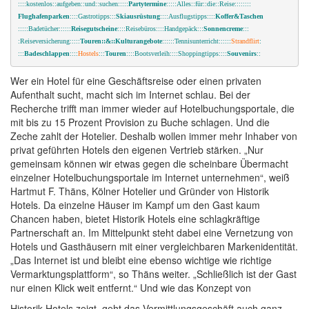
::::kostenlos::aufgeben::und::suchen:::::
Partytermine
:::::Alles::für::die::Reise::::::::
Flughafenparken
:
:::Gastrotipps:::
Skiausrüstung
::::Ausflugstipps::::
Koffer&Taschen
:::::Badetücher::::::
Reisegutscheine
::::Reisebüros::::Handgepäck:::
Sonnencreme
:::
:Reiseversicherung:::::
Touren::&::Kulturangebote
::::::Tennisunterricht::::::
Strandflirt
:
::
:
Badeschlappen
::::
Hostels
:::
Touren
::::Bootsverleih::::Shoppingtipps::::
Souvenirs
::
Wer ein Hotel für eine Geschäftsreise oder einen privaten
Aufenthalt sucht, macht sich im Internet schlau. Bei der
Recherche trifft man immer wieder auf Hotelbuchungsportale, die
mit bis zu 15 Prozent Provision zu Buche schlagen. Und die
Zeche zahlt der Hotelier. Deshalb wollen immer mehr Inhaber von
privat geführten Hotels den eigenen Vertrieb stärken. „Nur
gemeinsam können wir etwas gegen die scheinbare Übermacht
einzelner Hotelbuchungsportale im Internet unternehmen“, weiß
Hartmut F. Thäns, Kölner Hotelier und Gründer von Historik
Hotels. Da einzelne Häuser im Kampf um den Gast kaum
Chancen haben, bietet Historik Hotels eine schlagkräftige
Partnerschaft an. Im Mittelpunkt steht dabei eine Vernetzung von
Hotels und Gasthäusern mit einer vergleichbaren Markenidentität.
„Das Internet ist und bleibt eine ebenso wichtige wie richtige
Vermarktungsplattform“, so Thäns weiter. „Schließlich ist der Gast
nur einen Klick weit entfernt.“ Und wie das Konzept von
Historik Hotels zeigt, geht das Vermittlungsgeschäft auch ganz