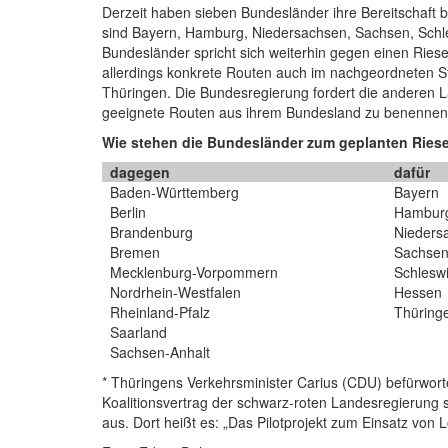
Derzeit haben sieben Bundesländer ihre Bereitschaft
sind Bayern, Hamburg, Niedersachsen, Sachsen, Schle
Bundesländer spricht sich weiterhin gegen einen Ries
allerdings konkrete Routen auch im nachgeordneten S
Thüringen. Die Bundesregierung fordert die anderen L
geeignete Routen aus ihrem Bundesland zu benennen
Wie stehen die Bundesländer zum geplanten Rie
dagegen
dafür
Baden-Württemberg
Bayern
Berlin
Hambur
Brandenburg
Nieders
Bremen
Sachse
Mecklenburg-Vorpommern
Schleswi
Nordrhein-Westfalen
Hessen
Rheinland-Pfalz
Thüring
Saarland
Sachsen-Anhalt
* Thüringens Verkehrsminister Carius (CDU) befürwort
Koalitionsvertrag der schwarz-roten Landesregierung 
aus. Dort heißt es: „Das Pilotprojekt zum Einsatz von L