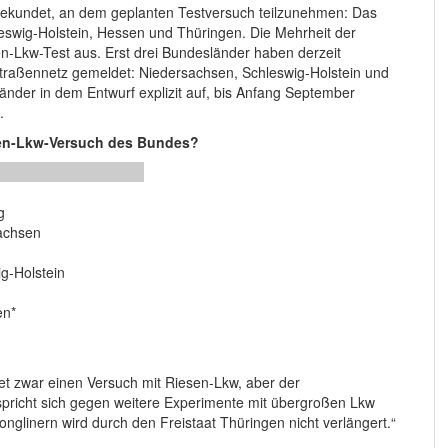
 bekundet, an dem geplanten Testversuch teilzunehmen: Das
swig-Holstein, Hessen und Thüringen. Die Mehrheit der
en-Lkw-Test aus. Erst drei Bundesländer haben derzeit
traßennetz gemeldet: Niedersachsen, Schleswig-Holstein und
änder in dem Entwurf explizit auf, bis Anfang September
.
sen-Lkw-Versuch des Bundes?
g
achsen
n
g-Holstein
en*
et zwar einen Versuch mit Riesen-Lkw, aber der
spricht sich gegen weitere Experimente mit übergroßen Lkw
onglinern wird durch den Freistaat Thüringen nicht verlängert.“