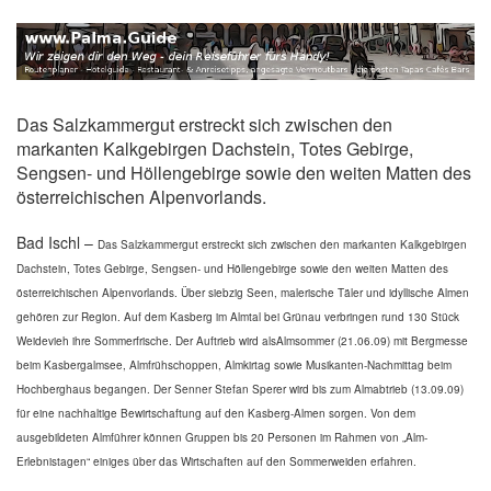
Das Salzkammergut erstreckt sich zwischen den
markanten Kalkgebirgen Dachstein, Totes Gebirge,
Sengsen- und Höllengebirge sowie den weiten Matten des
österreichischen Alpenvorlands.
Bad Ischl –
Das Salzkammergut erstreckt sich zwischen den markanten Kalkgebirgen
Dachstein, Totes Gebirge, Sengsen- und Höllengebirge sowie den weiten Matten des
österreichischen Alpenvorlands. Über siebzig Seen, malerische Täler und idyllische Almen
gehören zur Region. Auf dem Kasberg im Almtal bei Grünau verbringen rund 130 Stück
Weidevieh ihre Sommerfrische. Der Auftrieb wird alsAlmsommer (21.06.09) mit Bergmesse
beim Kasbergalmsee, Almfrühschoppen, Almkirtag sowie Musikanten-Nachmittag beim
Hochberghaus begangen. Der Senner Stefan Sperer wird bis zum Almabtrieb (13.09.09)
für eine nachhaltige Bewirtschaftung auf den Kasberg-Almen sorgen. Von dem
ausgebildeten Almführer können Gruppen bis 20 Personen im Rahmen von „Alm-
Erlebnistagen“ einiges über das Wirtschaften auf den Sommerweiden erfahren.