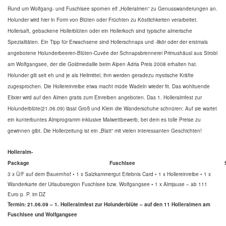
Rund um Wolfgang- und Fuschlsee spornen elf „Holleralmen“ zu Genusswanderungen an.
Holunder wird hier in Form von Blüten oder Früchten zu Köstlichkeiten verarbeitet.
Hollersaft, gebackene Hollerblüten oder ein Hollerkoch sind typische almerische
Spezialitäten. Ein Tipp für Erwachsene sind Hollerschnaps und -likör oder der erstmals
angebotene Holunderbeeren-Blüten-Cuvée der Schnapsbrennerei Primushäusl aus Strobl
am Wolfgangsee, der die Goldmedaille beim Alpen Adria Preis 2008 erhalten hat.
Holunder gilt seit eh und je als Heilmittel, ihm werden geradezu mystische Kräfte
zugesprochen. Die Hollereinreibe etwa macht müde Wadeln wieder fit. Das wohltuende
Elixier wird auf den Almen gratis zum Einreiben angeboten. Das 1. Holleralmfest zur
Holunderblüte(21.06.09) lässt Groß und Klein die Wanderschuhe schnüren: Auf sie wartet
ein kunterbuntes Almprogramm inklusive Malwettbewerb, bei dem es tolle Preise zu
gewinnen gibt. Die Hollerzeitung ist ein „Blatt“ mit vielen interessanten Geschichten!
Holleralm-
Package
Fuschlsee
3 x Ü/F auf dem Bauernhof • 1 x Salzkammergut Erlebnis Card • 1 x Hollereinreibe • 1 x
Wanderkarte der Urlaubsregion Fuschlsee bzw. Wolfgangsee • 1 x Almjause – ab 111
Euro p. P. im DZ
Termin: 21.06.09 – 1. Holleralmfest zur Holunderblüte – auf den 11 Holleralmen am
Fuschlsee und Wolfgangsee