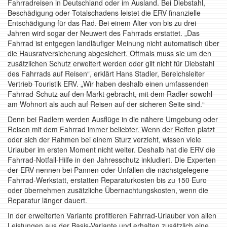
Fahrradreisen in Deutschland oder im Ausland. Bei Diebstahl,
Beschädigung oder Totalschadens leistet die ERV finanzielle
Entschädigung für das Rad. Bei einem Alter von bis zu drei
Jahren wird sogar der Neuwert des Fahrrads erstattet. „Das
Fahrrad ist entgegen landläufiger Meinung nicht automatisch über
die Hausratversicherung abgesichert. Oftmals muss sie um den
zusätzlichen Schutz erweitert werden oder gilt nicht für Diebstahl
des Fahrrads auf Reisen“, erklärt Hans Stadler, Bereichsleiter
Vertrieb Touristik ERV. „Wir haben deshalb einen umfassenden
Fahrrad-Schutz auf den Markt gebracht, mit dem Radler sowohl
am Wohnort als auch auf Reisen auf der sicheren Seite sind.“
Denn bei Radlern werden Ausflüge in die nähere Umgebung oder
Reisen mit dem Fahrrad immer beliebter. Wenn der Reifen platzt
oder sich der Rahmen bei einem Sturz verzieht, wissen viele
Urlauber im ersten Moment nicht weiter. Deshalb hat die ERV die
Fahrrad-Notfall-Hilfe in den Jahresschutz inkludiert. Die Experten
der ERV nennen bei Pannen oder Unfällen die nächstgelegene
Fahrrad-Werkstatt, erstatten Reparaturkosten bis zu 150 Euro
oder übernehmen zusätzliche Übernachtungskosten, wenn die
Reparatur länger dauert.
In der erweiterten Variante profitieren Fahrrad-Urlauber von allen
Leistungen aus der Basis-Variante und erhalten zusätzlich eine