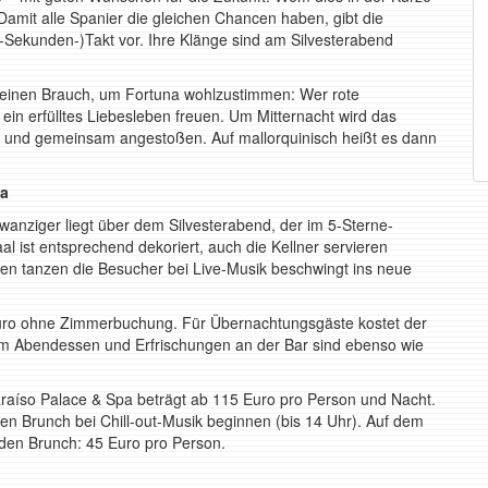
Damit alle Spanier die gleichen Chancen haben, gibt die
i-Sekunden-)Takt vor. Ihre Klänge sind am Silvesterabend
f einen Brauch, um Fortuna wohlzustimmen: Wer rote
in erfülltes Liebesleben freuen. Um Mitternacht wird das
t und gemeinsam angestoßen. Auf mallorquinisch heißt es dann
pa
anziger liegt über dem Silvesterabend, der im 5-Sterne-
al ist entsprechend dekoriert, auch die Kellner servieren
en tanzen die Besucher bei Live-Musik beschwingt ins neue
Euro ohne Zimmerbuchung. Für Übernachtungsgäste kostet der
 Abendessen und Erfrischungen an der Bar sind ebenso wie
araíso Palace & Spa beträgt ab 115 Euro pro Person und Nacht.
n Brunch bei Chill-out-Musik beginnen (bis 14 Uhr). Auf dem
 den Brunch: 45 Euro pro Person.