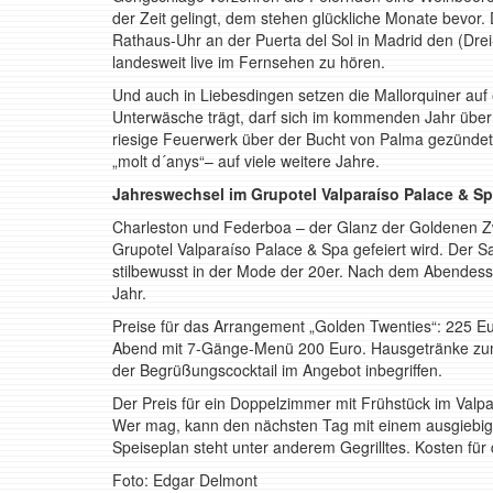
der Zeit gelingt, dem stehen glückliche Monate bevor. 
Rathaus-Uhr an der Puerta del Sol in Madrid den (Dre
landesweit live im Fernsehen zu hören.
Und auch in Liebesdingen setzen die Mallorquiner au
Unterwäsche trägt, darf sich im kommenden Jahr über e
riesige Feuerwerk über der Bucht von Palma gezünde
„molt d´anys“– auf viele weitere Jahre.
Jahreswechsel im Grupotel Valparaíso Palace & S
Charleston und Federboa – der Glanz der Goldenen Zw
Grupotel Valparaíso Palace & Spa gefeiert wird. Der Sa
stilbewusst in der Mode der 20er. Nach dem Abendess
Jahr.
Preise für das Arrangement „Golden Twenties“: 225 
Abend mit 7-Gänge-Menü 200 Euro. Hausgetränke zum
der Begrüßungscocktail im Angebot inbegriffen.
Der Preis für ein Doppelzimmer mit Frühstück im Valp
Wer mag, kann den nächsten Tag mit einem ausgiebige
Speiseplan steht unter anderem Gegrilltes. Kosten für
Foto: Edgar Delmont