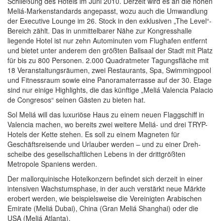
Schließung des Hotels im Juni 2010. Derzeit wird es an die hohen
Meliá-Markenstandards ange­passt, wozu auch die Umwandlung
der Executive Lounge im 26. Stock in den exklusiven „The Le­vel“-
Bereich zählt. Das in unmittelbarer Nähe zur Kongresshalle
liegende Hotel ist nur zehn Auto­minuten vom Flughafen entfernt
und bietet unter anderem den größten Ballsaal der Stadt mit Platz
für bis zu 800 Personen. 2.000 Quadratmeter Tagungsfläche mit
18 Veranstaltungsräumen, zwei Restaurants, Spa, Swimmingpool
und Fitnessraum sowie eine Panoramater­rasse auf der 30. Etage
sind nur einige Highlights, die das künftige „Meliá Valencia Palacio
de Congresos“ seinen Gästen zu bieten hat.
Sol Meliá will das luxuriöse Haus zu einem neuen Flaggschiff in
Valencia machen, wo bereits zwei weitere Meliá- und drei TRYP-
Hotels der Kette stehen. Es soll zu einem Magneten für
Geschäftsreisende und Urlauber werden – und zu einer Dreh­
scheibe des gesellschaftlichen Lebens in der drittgrößten
Metropole Spaniens wer­den.
Der mallorquinische Hotelkonzern befindet sich derzeit in einer
intensiven Wachs­tumsphase, in der auch ver­stärkt neue Märkte
erobert werden, wie beispielsweise die Vereinigten Arabischen
Emirate (Meliá Dubai), China (Gran Meliá Shanghai) oder die
USA (Meliá Atlanta).