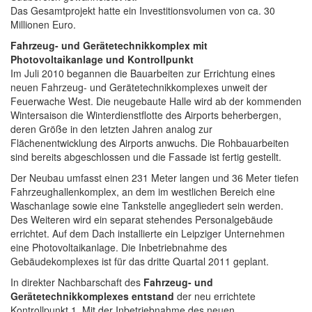
Das Gesamtprojekt hatte ein Investitionsvolumen von ca. 30
Millionen Euro.
Fahrzeug- und Gerätetechnikkomplex mit
Photovoltaikanlage und Kontrollpunkt
Im Juli 2010 begannen die Bauarbeiten zur Errichtung eines
neuen Fahrzeug- und Gerätetechnikkomplexes unweit der
Feuerwache West. Die neugebaute Halle wird ab der kommenden
Wintersaison die Winterdienstflotte des Airports beherbergen,
deren Größe in den letzten Jahren analog zur
Flächenentwicklung des Airports anwuchs. Die Rohbauarbeiten
sind bereits abgeschlossen und die Fassade ist fertig gestellt.
Der Neubau umfasst einen 231 Meter langen und 36 Meter tiefen
Fahrzeughallenkomplex, an dem im westlichen Bereich eine
Waschanlage sowie eine Tankstelle angegliedert sein werden.
Des Weiteren wird ein separat stehendes Personalgebäude
errichtet. Auf dem Dach installierte ein Leipziger Unternehmen
eine Photovoltaikanlage. Die Inbetriebnahme des
Gebäudekomplexes ist für das dritte Quartal 2011 geplant.
In direkter Nachbarschaft des
Fahrzeug- und
Gerätetechnikkomplexes entstand
der neu errichtete
Kontrollpunkt 1. Mit der Inbetriebnahme des neuen