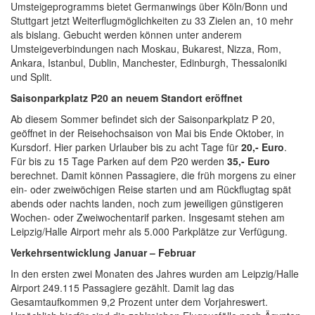
Umsteigeprogramms bietet Germanwings über Köln/Bonn und
Stuttgart jetzt Weiterflugmöglichkeiten zu 33 Zielen an, 10 mehr
als bislang. Gebucht werden können unter anderem
Umsteigeverbindungen nach Moskau, Bukarest, Nizza, Rom,
Ankara, Istanbul, Dublin, Manchester, Edinburgh, Thessaloniki
und Split.
Saisonparkplatz P20 an neuem Standort eröffnet
Ab diesem Sommer befindet sich der Saisonparkplatz P 20,
geöffnet in der Reisehochsaison von Mai bis Ende Oktober, in
Kursdorf.
Hier parken Urlauber bis zu acht Tage
für
20,- Euro
.
Für bis zu 15 Tage Parken auf dem P20 werden
35,- Euro
berechnet. Damit können Passagiere, die früh morgens zu einer
ein- oder zweiwöchigen Reise starten und am Rückflugtag spät
abends oder nachts landen, noch zum jeweiligen günstigeren
Wochen- oder Zweiwochentarif parken. Insgesamt stehen am
Leipzig/Halle Airport mehr als 5.000 Parkplätze zur Verfügung.
Verkehrsentwicklung Januar – Februar
In den ersten zwei Monaten des Jahres wurden am Leipzig/Halle
Airport 249.115 Passagiere gezählt. Damit lag das
Gesamtaufkommen 9,2 Prozent unter dem Vorjahreswert.