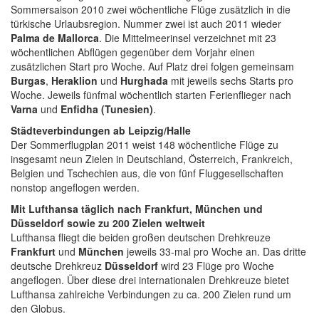
Sommersaison 2010 zwei wöchentliche Flüge zusätzlich in die
türkische Urlaubsregion. Nummer zwei ist auch 2011 wieder
Palma de Mallorca
. Die Mittelmeerinsel verzeichnet mit 23
wöchentlichen Abflügen gegenüber dem Vorjahr einen
zusätzlichen Start pro Woche. Auf Platz drei folgen gemeinsam
Burgas
,
Heraklion
und
Hurghada
mit jeweils sechs Starts pro
Woche. Jeweils fünfmal wöchentlich starten Ferienflieger nach
Varna
und
Enfidha (Tunesien)
.
Städteverbindungen ab Leipzig/Halle
Der Sommerflugplan 2011 weist 148 wöchentliche Flüge zu
insgesamt neun Zielen in Deutschland, Österreich, Frankreich,
Belgien und Tschechien aus, die von fünf Fluggesellschaften
nonstop angeflogen werden.
Mit Lufthansa
täglich nach Frankfurt, München und
Düsseldorf sowie zu 200 Zielen weltweit
Lufthansa fliegt die beiden großen deutschen Drehkreuze
Frankfurt
und
München
jeweils 33-mal pro Woche an. Das dritte
deutsche Drehkreuz
Düsseldorf
wird 23 Flüge pro Woche
angeflogen. Über diese drei internationalen Drehkreuze bietet
Lufthansa zahlreiche Verbindungen zu ca. 200 Zielen rund um
den Globus.