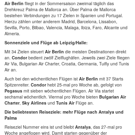
Air Berlin
fliegt in der Sommersaison zweimal täglich das
Drehkreuz Palma de Mallorca an. Über Palma de Mallorca
bestehen Verbindungen zu 17 Zielen in Spanien und Portugal.
Hierzu zählen unter anderem Madrid, Barcelona, Lissabon,
Sevilla, Porto, Bilbao, Valencia, Malaga, Ibiza, Faro, Alicante und
Almeria.
Sonnenziele und Flüge ab Leipzig/Halle:
Mit 34 Zielen steuert
Air Berlin
die meisten Destinationen direkt
an.
Condor
bedient zwölf Zielflughäfen. Jeweils zwei Ziele fliegen
Air Via, Bulgarian Air Charter, Croatia, Germania, Tuifly und Tunis
Air an.
Auch bei den wöchentlichen Flügen ist
Air Berlin
mit 37 Starts
Spitzenreiter.
Condor
hebt 25-mal pro Woche ab, gefolgt von
Pegasus
mit sieben wöchentlichen Flügen. Air Via startet
sechsmal wöchentlich. Viermal pro Woche bieten
Bulgarian Air
Charter
,
Sky Airlines
und
Tunis Air
Flüge an.
Die beliebtesten Reiseziele: mehr Flüge nach Antalya und
Palma
Reiseziel Nummer eins ist und bleibt
Antalya
, das 27-mal pro
Woche angeflogen wird. Damit starten gegenüber der