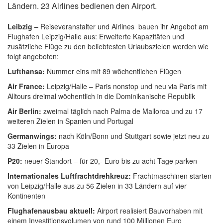
Ländern. 23 Airlines bedienen den Airport.
Leibzig –
Reiseveranstalter und Airlines bauen ihr Angebot am
Flughafen Leipzig/Halle aus: Erweiterte Kapazitäten und
zusätzliche Flüge zu den beliebtesten Urlaubszielen werden wie
folgt angeboten:
Lufthansa:
Nummer eins mit 89 wöchentlichen Flügen
Air France:
Leipzig/Halle – Paris nonstop und neu via Paris mit
Alltours dreimal wöchentlich in die Dominikanische Republik
Air Berlin:
zweimal
täglich nach Palma de Mallorca und zu 17
weiteren Zielen in Spanien und Portugal
Germanwings:
nach Köln/Bonn und Stuttgart sowie jetzt neu zu
33
Zielen in Europa
P20:
neuer Standort – für 20,- Euro bis zu acht Tage parken
Internationales Luftfrachtdrehkreuz:
Frachtmaschinen starten
von Leipzig/Halle aus zu 56 Zielen in 33 Ländern auf vier
Kontinenten
Flughafenausbau aktuell:
Airport realisiert Bauvorhaben mit
einem Investitionsvolumen von rund 100 Millionen Euro