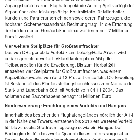
Zugangsbereichs zum Flughafengelände Anfang April verfügt der
Airport über eine leistungsfähige Kontrollstelle für Mitarbeiter,
Kunden und Partnerunternehmen sowie deren Fahrzeugen, die
höchsten Sicherheitsstandards Rechnung trägt. In die Errichtung
der beiden neuen Gebäudekomplexe werden rund 17 Millionen
Euro investiert.
Vier weitere Stellplätze für Großraumfrachter
Das von DHL genutzte Vorfeld 4 am Leipzig/Halle Airport wird
bedarfsgerecht erweitert. Aktuell laufen planmäßig die
Tiefbauarbeiten für die Erweiterung. Bis zum Herbst 2011
entstehen vier Stellplätze für Großraumfrachter, was einem
Kapazitätszuwachs von rund 13 Prozent entspricht. Die Erweitung
ist Bestandteil des Planfeststellungsbeschlusses zum Neubau der
Start- und Landebahn Süd mit Vorfeld vom 04.11.2004. Das
Volumen des Bauvorhabens beträgt 13 Millionen Euro.
Norderweiterung: Errichtung eines Vorfelds und Hangars
Innerhalb des bestehenden Flughafengeländes nördlich der A 14,
in der Nähe des Towers, entstehen bis 2012 ein weiteres Vorfeld
für bis zu sechs Großraumflugzeuge sowie ein Hangar. Der
Baubeginn ist für das zweite Quartal dieses Jahres vorgesehen.
Derzeit laufen die ersten Vergabeverfahren für die europaweit