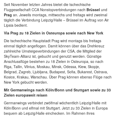
Seit November letzten Jahres bietet die tschechische
Fluggesellschaft CCA Nonstopverbindungen nach
Brüssel
und
Prag
an. Jeweils montags, mittwochs und freitags wird zweimal
täglich die Verbindung Leipzig/Halle – Brüssel im Auftrag von Air
Lipsia bedient.
Via Prag zu 18 Zielen in Osteuropa sowie nach New York
Die tschechische Hauptstadt Prag wird montags bis freitags
einmal täglich angeflogen. Damit können über das Drehkreuz
zahlreiche Umsteigeverbindungen der CSA, die Mitglied der
SkyTeam-Allianz ist, gebucht und genutzt werden. Günstige
Anschlussflüge bestehen zu 18 Zielen in Osteuropa, so nach
Riga, Tallin, Vilnius, Moskau, Minsk, Odessa, Kiew, Skopje,
Belgrad, Zagreb, Ljubljana, Budapest, Sofia, Bukarest, Ostrava,
Kosice, Krakau, Warschau. Über Prag können ebenso Flüge nach
New York gebucht werden.
Mit Germanwings nach Köln/Bonn und Stuttgart sowie zu 33
Zielen europaweit reisen
Germanwings verbindet zwölfmal wöchentlich Leipzig/Halle mit
Köln/Bonn und elfmal mit Stuttgart. Jetzt zu 33 Zielen in Europa
bequem ab Leipzig/Halle einchecken. Im Rahmen ihres