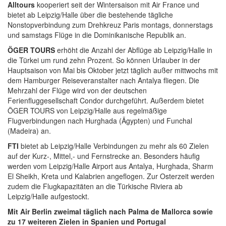
Alltours
kooperiert seit der Wintersaison mit Air France und
bietet ab Leipzig/Halle über die bestehende tägliche
Nonstopverbindung zum Drehkreuz Paris montags, donnerstags
und samstags Flüge in die Dominikanische Republik an.
ÖGER TOURS
erhöht die Anzahl der Abflüge ab Leipzig/Halle in
die Türkei um rund zehn Prozent. So können Urlauber in der
Hauptsaison von Mai bis Oktober jetzt täglich außer mittwochs mit
dem Hamburger Reiseveranstalter nach Antalya fliegen. Die
Mehrzahl der Flüge wird von der deutschen
Ferienfluggesellschaft Condor durchgeführt. Außerdem bietet
ÖGER TOURS von Leipzig/Halle aus regelmäßige
Flugverbindungen nach Hurghada (Ägypten) und Funchal
(Madeira) an.
FTI
bietet ab Leipzig/Halle Verbindungen zu mehr als 60 Zielen
auf der Kurz-, Mittel,- und Fernstrecke an. Besonders häufig
werden vom Leipzig/Halle Airport aus Antalya, Hurghada, Sharm
El Sheikh, Kreta und Kalabrien angeflogen. Zur Osterzeit werden
zudem die Flugkapazitäten an die Türkische Riviera ab
Leipzig/Halle aufgestockt.
Mit Air Berlin zweimal täglich nach Palma de Mallorca sowie
zu 17 weiteren Zielen in Spanien und Portugal