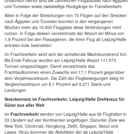
Ursächlich hierfür sind die zahlreichen Flugausfälle nach Ägypten
und Tunesien sowie zweistellige Rückgänge im Transitverkehr.
Allein in Folge der Streichungen von 70 Flügen auf den Strecken
nach Ägypten und Tunesien konnten in den vergangenen
Wochen mehr als 10.500 Fluggäste diese Verbindungen nicht
nutzen. In Folge dessen verzeichnete der Airport ein Minus von
1,9 Prozent bei den Passagieren, die ihren Flug ab Leipzig/Halle
antraten bzw. beendeten.
Im Frachtverkehr setzt sich der anhaltende Wachstumstrend fort.
Bis Ende Februar wurden am Leipzig/Halle Airport 111.073
Tonnen umgeschlagen. Damit verzeichnete das
Frachtaufkommen einen Zuwachs von 17,1 Prozent gegenüber
dem Vorjahreszeitraum. Die Zahl der Flugbewegungen stieg im
Vergleichszeitraum um 6,1 Prozent auf 9.271 Starts und
Landungen.
Streckennetz im Frachtverkehr: Leipzig/Halle Drehkreuz für
Güter aus aller Welt
Im
Frachtverkehr
werden von Leipzig/Halle aus 56 Flughäfen in
33 Ländern auf vier Kontinenten angeflogen. Darunter Ziele wie
New York, Cincinnati, Hongkong, Delhi, Singapur, Seoul und
Lagos. Hinzu kommen die Aktivitäten der ab Leipzig/Halle