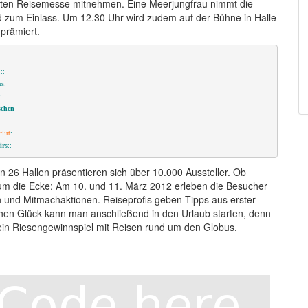
ößten Reisemesse mitnehmen. Eine Meerjungfrau nimmt die
d zum Einlass. Um 12.30 Uhr wird zudem auf der Bühne in Halle
 prämiert.
::
:::
rs:
:
schen
lirt
:
irs
::
 In 26 Hallen präsentieren sich über 10.000 Aussteller. Ob
b um die Ecke: Am 10. und 11. März 2012 erleben die Besucher
 und Mitmachaktionen. Reiseprofis geben Tipps aus erster
chen Glück kann man anschließend in den Urlaub starten, denn
für ein Riesengewinnspiel mit Reisen rund um den Globus.