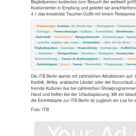
Begleitperson kostenlos zum Besuch der weltweit gr
Kostümierten in Empfang und geleitet sie anschließen
4.1 das kreativste Taucher-Outfit mit einem Reisepreis
:::
Kleinanzeigen
::
kostenlos
::für::Reiselustige::::::Hotelangebote::::Schlauchboote:
:::Partytipps:::::
Ferienwohnungen
:::Surfkurse::::Sonnenbrillen::::
Reiseliteratur
::
::
Radverleih
::::
VisumDienste
:::::
Reisepartnersuche
::::Ferienmietwagen:::Tapasba
::::kostenlos::aufgeben::und::suchen:::::
Partytermine
:::::Alles::für::die::Reise:::::::
Flughafenparken
:
:::Gastrotipps:::
Skiausrüstung
::::Ausflugstipps::::
Koffer&Ta
:::::Badetücher::::::
Reisegutscheine
::::Reisebüros::::Handgepäck:::
Sonnencreme
:::
:Reiseversicherung:::::
Touren::&::Kulturangebote
::::::Tennisunterricht::::::
Strandf
::
:
Badeschlappen
::::
Hostels
:::
Touren
::::Bootsverleih::::Shoppingtipps::::
Souven
Die ITB Berlin wartet mit zahlreichen Attraktionen auf.
Karibik, Afrika, arabische Länder oder der Kurzurlau
fremde Kulturen live bei zahlreichen Showprogrammen
Hand und helfen bei der Urlaubsplanung. Mit ein biss
die Eintrittskarte zur ITB Berlin ist zugleich ein Los 
Foto: ITB