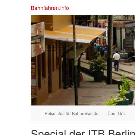
Bahnfahren.info
Reiseinfos für Bahnreisende
Über Uns
Special der ITB Berli