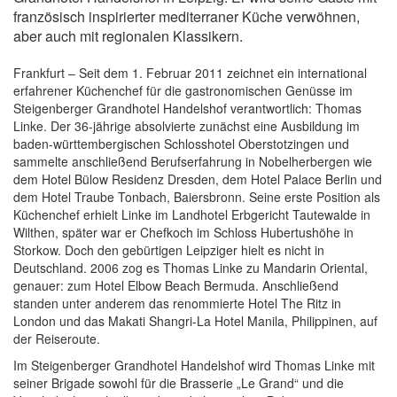
französisch inspirierter mediterraner Küche verwöhnen,
aber auch mit regionalen Klassikern.
Frankfurt – Seit dem 1. Februar 2011 zeichnet ein international
erfahrener Küchenchef für die gastronomischen Genüsse im
Steigenberger Grandhotel Handelshof verantwortlich: Thomas
Linke. Der 36-jährige absolvierte zunächst eine Ausbildung im
baden-württembergischen Schlosshotel Oberstotzingen und
sammelte anschließend Berufserfahrung in Nobelherbergen wie
dem Hotel Bülow Residenz Dresden, dem Hotel Palace Berlin und
dem Hotel Traube Tonbach, Baiersbronn. Seine erste Position als
Küchenchef erhielt Linke im Landhotel Erbgericht Tautewalde in
Wilthen, später war er Chefkoch im Schloss Hubertushöhe in
Storkow. Doch den gebürtigen Leipziger hielt es nicht in
Deutschland. 2006 zog es Thomas Linke zu Mandarin Oriental,
genauer: zum Hotel Elbow Beach Bermuda. Anschließend
standen unter anderem das renommierte Hotel The Ritz in
London und das Makati Shangri-La Hotel Manila, Philippinen, auf
der Reiseroute.
Im Steigenberger Grandhotel Handelshof wird Thomas Linke mit
seiner Brigade sowohl für die Brasserie „Le Grand“ und die